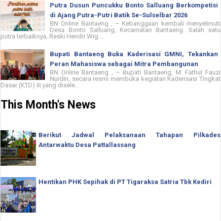
Putra Dusun Puncukku Bonto Salluang Berkompetisi
di Ajang Putra-Putri Batik Se-Sulselbar 2026
BN Online Bantaeng , – Kebanggaan kembali menyelimuti
Desa Bonto Salluang, Kecamatan Bantaeng. Salah satu
putra terbaiknya, Reski Hendri Wig...
Bupati Bantaeng Buka Kaderisasi GMNI, Tekankan
Peran Mahasiswa sebagai Mitra Pembangunan
BN Online Bantaeng , – Bupati Bantaeng, M. Fathul Fauzi
Nurdin, secara resmi membuka kegiatan Kaderisasi Tingkat
Dasar (KTD) III yang disele...
This Month's News
Berikut Jadwal Pelaksanaan Tahapan Pilkades
Antarwaktu Desa Pattallassang
Hentikan PHK Sepihak di PT Tigaraksa Satria Tbk Kediri