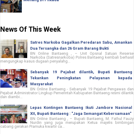
News Of This Week
Satres Narkoba Gagalkan Peredaran Sabu, Amankan
Dua Tersangka dan 26 Gram Barang Bukti
BN Online Bantaeng , – Unit Opsnal Satuan Reserse
Narkoba (Satresnarkoba) Polres Bantaeng kembali berhasil
mengungkap kasus dugaan penyalahg...
Sebanyak 19 Pejabat dilantik, Bupati Bantaeng
Tekankan Peningkatan Pelayanan kepada
Masyarakat
BN Online Bantaeng - Sebanyak 19 Pejabat Pengawas dan
Pejabat Administrator Lingkup Pemerintah Kabupaten Bantaeng resmi dilantik
dan diambi...
Lepas Kontingen Bantaeng Ikuti Jambore Nasional
XII, Bupati Bantaeng : "Jaga Semangat Kebersamaan"
BN Online Bantaeng , – Bupati Bantaeng, M. Fathul Fauzy
Nurdin yang juga merupakan Ketua majelis bimbingan
cabang gerakan Pramuka kwartir ca...