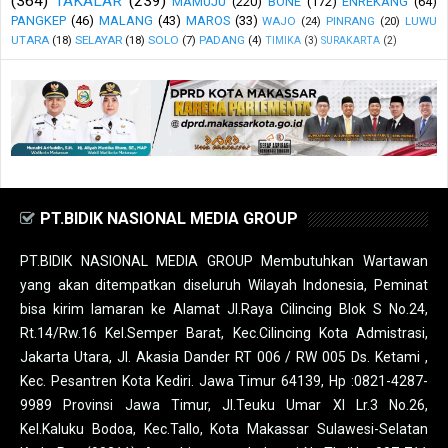
(364)
TAKALAR
(239)
MAMUJU
(220)
BONE
(172)
ENREKANG
(64)
PANGKEP
(46)
MALANG
(43)
MAROS
(33)
WAJO
(24)
PINRANG
(20)
LUWU
UTARA
(18)
SELAYAR
(18)
SOLO
(7)
PADANG
(4)
TIMIKA
(3)
SURAKARTA
(2)
PT.BIDIK NASIONAL MEDIA GROUP
PT.BIDIK NASIONAL MEDIA GROUP Membutuhkan Wartawan
yang akan ditempatkan diseluruh Wilayah Indonesia, Peminat
bisa kirim lamaran ke Alamat Jl.Raya Cilincing Blok S No.24,
Rt.14/Rw.16 Kel.Semper Barat, Kec.Cilincing Kota Admistrasi,
Jakarta Utara, Jl. Akasia Dander RT 006 / RW 005 Ds. Ketami ,
Kec. Pesantren Kota Kediri. Jawa Timur 64139, Hp :0821-4287-
9989 Provinsi Jawa Timur, Jl.Teuku Umar XI Lr.3 No.26,
Kel.Kaluku Bodoa, Kec.Tallo, Kota Makassar Sulawesi-Selatan