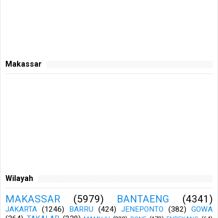
Makassar
Wilayah
MAKASSAR
(5979)
BANTAENG
(4341)
JAKARTA
(1246)
BARRU
(424)
JENEPONTO
(382)
GOWA