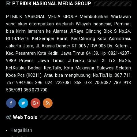
PT.BIDIK NASIONAL MEDIA GROUP
PT.BIDIK NASIONAL MEDIA GROUP Membutuhkan Wartawan
yang akan ditempatkan diseluruh Wilayah Indonesia, Peminat
bisa kirim lamaran ke Alamat Jl.Raya Cilincing Blok S No.24,
Rt.14/Rw.16 Kel.Semper Barat, Kec.Cilincing Kota Admistrasi,
Jakarta Utara, Jl. Akasia Dander RT 006 / RW 005 Ds. Ketami ,
Kec. Pesantren Kota Kediri. Jawa Timur 64139, Hp :0821-4287-
9989 Provinsi Jawa Timur, Jl.Teuku Umar XI Lr.3 No.26,
Kel.Kaluku Bodoa, Kec.Tallo, Kota Makassar Sulawesi-Selatan
Kode Pos (90211), Atau bisa menghubungi No.Tlp/Hp :087 711
757 994/085 396 024 222/081 358 073 700/087 789 913
535/081 358 073 700.
Web Tools
Harga Iklan