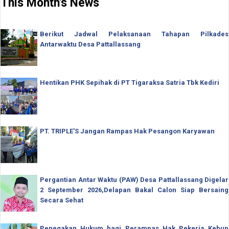
This Month's News
Berikut Jadwal Pelaksanaan Tahapan Pilkades
Antarwaktu Desa Pattallassang
Hentikan PHK Sepihak di PT Tigaraksa Satria Tbk Kediri
PT. TRIPLE'S Jangan Rampas Hak Pesangon Karyawan
Pergantian Antar Waktu (PAW) Desa Pattallassang Digelar
2 September 2026,Delapan Bakal Calon Siap Bersaing
Secara Sehat
Penegakan Hukum bagi Perampas Hak Pekerja Kebun