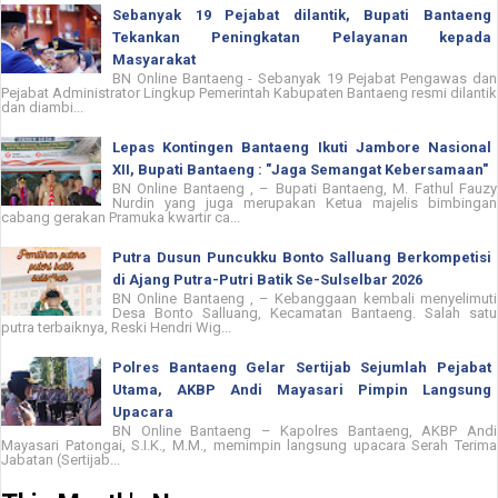
Sebanyak 19 Pejabat dilantik, Bupati Bantaeng
Tekankan Peningkatan Pelayanan kepada
Masyarakat
BN Online Bantaeng - Sebanyak 19 Pejabat Pengawas dan
Pejabat Administrator Lingkup Pemerintah Kabupaten Bantaeng resmi dilantik
dan diambi...
Lepas Kontingen Bantaeng Ikuti Jambore Nasional
XII, Bupati Bantaeng : "Jaga Semangat Kebersamaan"
BN Online Bantaeng , – Bupati Bantaeng, M. Fathul Fauzy
Nurdin yang juga merupakan Ketua majelis bimbingan
cabang gerakan Pramuka kwartir ca...
Putra Dusun Puncukku Bonto Salluang Berkompetisi
di Ajang Putra-Putri Batik Se-Sulselbar 2026
BN Online Bantaeng , – Kebanggaan kembali menyelimuti
Desa Bonto Salluang, Kecamatan Bantaeng. Salah satu
putra terbaiknya, Reski Hendri Wig...
Polres Bantaeng Gelar Sertijab Sejumlah Pejabat
Utama, AKBP Andi Mayasari Pimpin Langsung
Upacara
BN Online Bantaeng – Kapolres Bantaeng, AKBP Andi
Mayasari Patongai, S.I.K., M.M., memimpin langsung upacara Serah Terima
Jabatan (Sertijab...