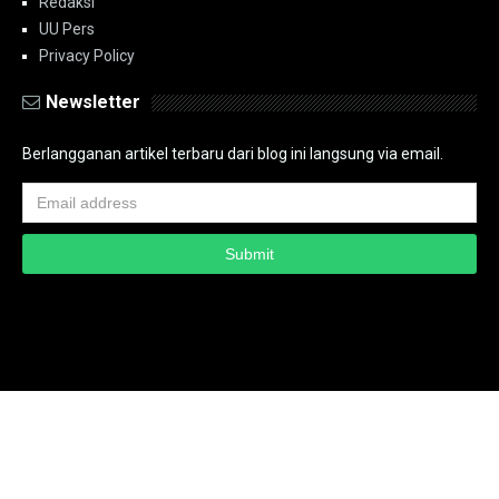
Redaksi
UU Pers
Privacy Policy
Newsletter
Berlangganan artikel terbaru dari blog ini langsung via email.
Copyright ©
2026
PT.Bidik Nasional Media Group
PT.Bidik Nasional
Media Group
Seputar
| Distributed By
www.bidiknasional.co.id
Powered by
Media
Siber