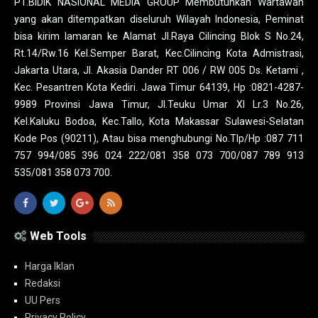
PT.BIDIK NASIONAL MEDIA GROUP Membutuhkan Wartawan
yang akan ditempatkan diseluruh Wilayah Indonesia, Peminat
bisa kirim lamaran ke Alamat Jl.Raya Cilincing Blok S No.24,
Rt.14/Rw.16 Kel.Semper Barat, Kec.Cilincing Kota Admistrasi,
Jakarta Utara, Jl. Akasia Dander RT 006 / RW 005 Ds. Ketami ,
Kec. Pesantren Kota Kediri. Jawa Timur 64139, Hp :0821-4287-
9989 Provinsi Jawa Timur, Jl.Teuku Umar XI Lr.3 No.26,
Kel.Kaluku Bodoa, Kec.Tallo, Kota Makassar Sulawesi-Selatan
Kode Pos (90211), Atau bisa menghubungi No.Tlp/Hp :087 711
757 994/085 396 024 222/081 358 073 700/087 789 913
535/081 358 073 700.
Web Tools
Harga Iklan
Redaksi
UU Pers
Privacy Policy