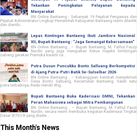
Tekankan Peningkatan Pelayanan kepada
Masyarakat
BN Online Bantaeng - Sebanyak 19 Pejabat Pengawas dan
Pejabat Administrator Lingkup Pemerintah Kabupaten Bantaeng resmi dilantik
dan diambi...
Lepas Kontingen Bantaeng Ikuti Jambore Nasional
XII, Bupati Bantaeng : "Jaga Semangat Kebersamaan"
BN Online Bantaeng , – Bupati Bantaeng, M. Fathul Fauzy
Nurdin yang juga merupakan Ketua majelis bimbingan
cabang gerakan Pramuka kwartir ca...
Putra Dusun Puncukku Bonto Salluang Berkompetisi
di Ajang Putra-Putri Batik Se-Sulselbar 2026
BN Online Bantaeng , – Kebanggaan kembali menyelimuti
Desa Bonto Salluang, Kecamatan Bantaeng. Salah satu
putra terbaiknya, Reski Hendri Wig...
Bupati Bantaeng Buka Kaderisasi GMNI, Tekankan
Peran Mahasiswa sebagai Mitra Pembangunan
BN Online Bantaeng , – Bupati Bantaeng, M. Fathul Fauzi
Nurdin, secara resmi membuka kegiatan Kaderisasi Tingkat
Dasar (KTD) III yang disele...
This Month's News