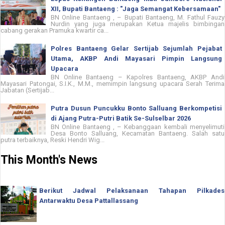
XII, Bupati Bantaeng : "Jaga Semangat Kebersamaan"
BN Online Bantaeng , – Bupati Bantaeng, M. Fathul Fauzy
Nurdin yang juga merupakan Ketua majelis bimbingan
cabang gerakan Pramuka kwartir ca...
Polres Bantaeng Gelar Sertijab Sejumlah Pejabat
Utama, AKBP Andi Mayasari Pimpin Langsung
Upacara
BN Online Bantaeng – Kapolres Bantaeng, AKBP Andi
Mayasari Patongai, S.I.K., M.M., memimpin langsung upacara Serah Terima
Jabatan (Sertijab...
Putra Dusun Puncukku Bonto Salluang Berkompetisi
di Ajang Putra-Putri Batik Se-Sulselbar 2026
BN Online Bantaeng , – Kebanggaan kembali menyelimuti
Desa Bonto Salluang, Kecamatan Bantaeng. Salah satu
putra terbaiknya, Reski Hendri Wig...
This Month's News
Berikut Jadwal Pelaksanaan Tahapan Pilkades
Antarwaktu Desa Pattallassang