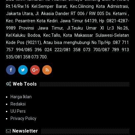
Rt.14/Rw.16 Kel.Semper Barat, Kec.Cilincing Kota Admistrasi,
Jakarta Utara, Jl. Akasia Dander RT 006 / RW 005 Ds. Ketami ,
Kec. Pesantren Kota Kediri. Jawa Timur 64139, Hp :0821-4287-
9989 Provinsi Jawa Timur, Jl.Teuku Umar XI Lr.3 No.26,
Kel.Kaluku Bodoa, Kec.Tallo, Kota Makassar Sulawesi-Selatan
Kode Pos (90211), Atau bisa menghubungi No.Tlp/Hp :087 711
757 994/085 396 024 222/081 358 073 700/087 789 913
535/081 358 073 700.
Web Tools
Harga Iklan
Redaksi
UU Pers
Privacy Policy
Newsletter