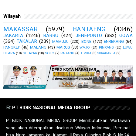
Wilayah
MAKASSAR
(5979)
BANTAENG
(4346)
JAKARTA
(1246)
BARRU
(424)
JENEPONTO
(382)
GOWA
(364)
TAKALAR
(239)
MAMUJU
(220)
BONE
(172)
ENREKANG
(64)
PANGKEP
(46)
MALANG
(43)
MAROS
(33)
WAJO
(24)
PINRANG
(20)
LUWU
UTARA
(18)
SELAYAR
(18)
SOLO
(7)
PADANG
(4)
TIMIKA
(3)
SURAKARTA
(2)
PT.BIDIK NASIONAL MEDIA GROUP
PT.BIDIK NASIONAL MEDIA GROUP Membutuhkan Wartawan
yang akan ditempatkan diseluruh Wilayah Indonesia, Peminat
bisa kirim lamaran ke Alamat Jl.Raya Cilincing Blok S No.24,