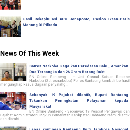
Hasil Rekapitulasi KPU Jeneponto, Paslon Iksan-Paris
Menang Di Pilkada
News Of This Week
Satres Narkoba Gagalkan Peredaran Sabu, Amankan
Dua Tersangka dan 26 Gram Barang Bukti
BN Online Bantaeng , – Unit Opsnal Satuan Reserse
Narkoba (Satresnarkoba) Polres Bantaeng kembali berhasil
mengungkap kasus dugaan penyalahg...
Sebanyak 19 Pejabat dilantik, Bupati Bantaeng
Tekankan Peningkatan Pelayanan kepada
Masyarakat
BN Online Bantaeng - Sebanyak 19 Pejabat Pengawas dan
Pejabat Administrator Lingkup Pemerintah Kabupaten Bantaeng resmi dilantik
dan diambi...
Lepas Kontingen Bantaeng Ikuti Jambore Nasional