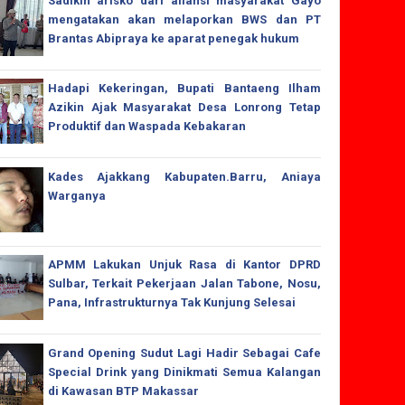
Sadikin arisko dari aliansi masyarakat Gayo
mengatakan akan melaporkan BWS dan PT
Brantas Abipraya ke aparat penegak hukum
Hadapi Kekeringan, Bupati Bantaeng Ilham
Azikin Ajak Masyarakat Desa Lonrong Tetap
Produktif dan Waspada Kebakaran
Kades Ajakkang Kabupaten.Barru, Aniaya
Warganya
APMM Lakukan Unjuk Rasa di Kantor DPRD
Sulbar, Terkait Pekerjaan Jalan Tabone, Nosu,
Pana, Infrastrukturnya Tak Kunjung Selesai
Grand Opening Sudut Lagi Hadir Sebagai Cafe
Special Drink yang Dinikmati Semua Kalangan
di Kawasan BTP Makassar