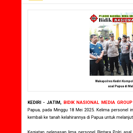
Wakapolres Kediri Kompol 
asal Papua di Mak
KEDIRI - JATIM,
BIDIK NASIONAL MEDIA GROUP
Papua, pada Minggu 18 Mei 2025. Kelima personel ini
kembali ke tanah kelahirannya di Papua untuk melanju
Kegiatan pelepasan lima personel Bintara Polri asa