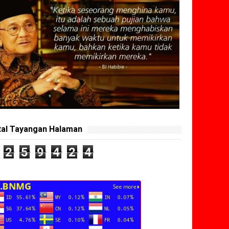
tal Tayangan Halaman
2
5
9
4
2
4