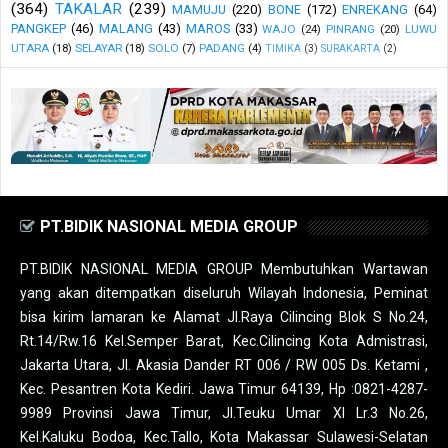
(364)
TAKALAR
(239)
MAMUJU
(220)
BONE
(172)
ENREKANG
(64)
PANGKEP
(46)
MALANG
(43)
MAROS
(33)
WAJO
(24)
PINRANG
(20)
LUWU
UTARA
(18)
SELAYAR
(18)
SOLO
(7)
PADANG
(4)
TIMIKA
(3)
SURAKARTA
(2)
PT.BIDIK NASIONAL MEDIA GROUP
PT.BIDIK NASIONAL MEDIA GROUP Membutuhkan Wartawan
yang akan ditempatkan diseluruh Wilayah Indonesia, Peminat
bisa kirim lamaran ke Alamat Jl.Raya Cilincing Blok S No.24,
Rt.14/Rw.16 Kel.Semper Barat, Kec.Cilincing Kota Admistrasi,
Jakarta Utara, Jl. Akasia Dander RT 006 / RW 005 Ds. Ketami ,
Kec. Pesantren Kota Kediri. Jawa Timur 64139, Hp :0821-4287-
9989 Provinsi Jawa Timur, Jl.Teuku Umar XI Lr.3 No.26,
Kel.Kaluku Bodoa, Kec.Tallo, Kota Makassar Sulawesi-Selatan