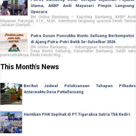
Utama, AKBP Andi Mayasari Pimpin Langsung
Upacara
BN Online Bantaeng – Kapolres Bantaeng, AKBP Andi
Mayasari Patongai, S.I.K., M.M., memimpin langsung upacara Serah Terima
Jabatan (Sertijab...
Putra Dusun Puncukku Bonto Salluang Berkompetisi
di Ajang Putra-Putri Batik Se-Sulselbar 2026
BN Online Bantaeng , – Kebanggaan kembali menyelimuti
Desa Bonto Salluang, Kecamatan Bantaeng. Salah satu
putra terbaiknya, Reski Hendri Wig...
This Month's News
Berikut Jadwal Pelaksanaan Tahapan Pilkades
Antarwaktu Desa Pattallassang
Hentikan PHK Sepihak di PT Tigaraksa Satria Tbk Kediri