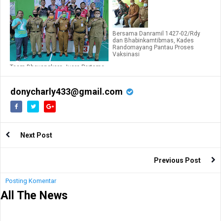
Bersama Danramil 1427-02/Rdy
dan Bhabinkamtibmas, Kades
Randomayang Pantau Proses
Vaksinasi
Team Bhayangkara Juara Pertama
Kejuaraan Bulu Tangkis Antara
SKPD
donycharly433@gmail.com
Next Post
Previous Post
Posting Komentar
All The News