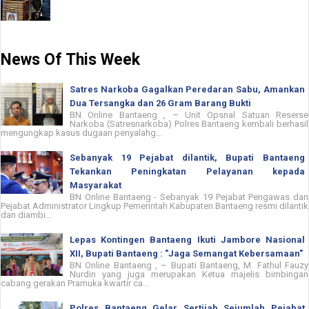
News Of This Week
Satres Narkoba Gagalkan Peredaran Sabu, Amankan
Dua Tersangka dan 26 Gram Barang Bukti
BN Online Bantaeng , – Unit Opsnal Satuan Reserse
Narkoba (Satresnarkoba) Polres Bantaeng kembali berhasil
mengungkap kasus dugaan penyalahg...
Sebanyak 19 Pejabat dilantik, Bupati Bantaeng
Tekankan Peningkatan Pelayanan kepada
Masyarakat
BN Online Bantaeng - Sebanyak 19 Pejabat Pengawas dan
Pejabat Administrator Lingkup Pemerintah Kabupaten Bantaeng resmi dilantik
dan diambi...
Lepas Kontingen Bantaeng Ikuti Jambore Nasional
XII, Bupati Bantaeng : "Jaga Semangat Kebersamaan"
BN Online Bantaeng , – Bupati Bantaeng, M. Fathul Fauzy
Nurdin yang juga merupakan Ketua majelis bimbingan
cabang gerakan Pramuka kwartir ca...
Polres Bantaeng Gelar Sertijab Sejumlah Pejabat