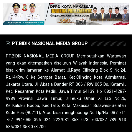
PT.BIDIK NASIONAL MEDIA GROUP
PT.BIDIK NASIONAL MEDIA GROUP Membutuhkan Wartawan
yang akan ditempatkan diseluruh Wilayah Indonesia, Peminat
bisa kirim lamaran ke Alamat Jl.Raya Cilincing Blok S No.24,
Rt.14/Rw.16 Kel.Semper Barat, Kec.Cilincing Kota Admistrasi,
Jakarta Utara, Jl. Akasia Dander RT 006 / RW 005 Ds. Ketami ,
Kec. Pesantren Kota Kediri. Jawa Timur 64139, Hp :0821-4287-
9989 Provinsi Jawa Timur, Jl.Teuku Umar XI Lr.3 No.26,
Kel.Kaluku Bodoa, Kec.Tallo, Kota Makassar Sulawesi-Selatan
Kode Pos (90211), Atau bisa menghubungi No.Tlp/Hp :087 711
757 994/085 396 024 222/081 358 073 700/087 789 913
535/081 358 073 700.