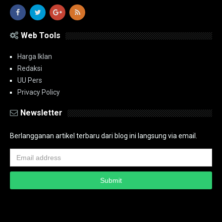
Web Tools
Harga Iklan
Redaksi
UU Pers
Privacy Policy
Newsletter
Berlangganan artikel terbaru dari blog ini langsung via email.
Copyright ©
2026
PT.Bidik Nasional Media Group
PT.Bidik Nasional
Media Group
Seputar
| Distributed By
www.bidiknasional.co.id
Powered by
Media