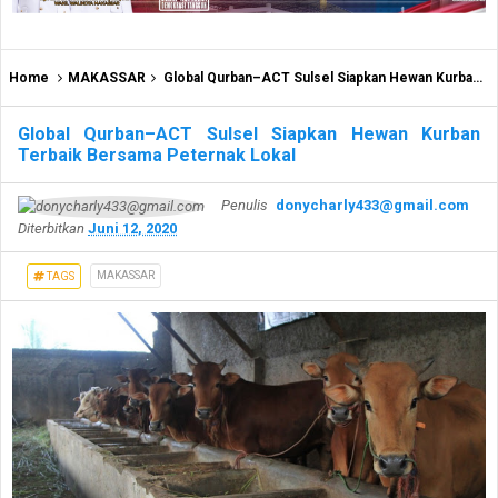
Home
MAKASSAR
Global Qurban–ACT Sulsel Siapkan Hewan Kurban Terbaik Bersama Peternak Lokal
Global Qurban–ACT Sulsel Siapkan Hewan Kurban
Terbaik Bersama Peternak Lokal
Penulis
donycharly433@gmail.com
Diterbitkan
Juni 12, 2020
MAKASSAR
TAGS