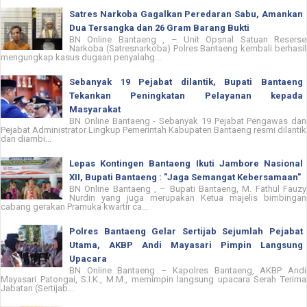
Satres Narkoba Gagalkan Peredaran Sabu, Amankan
Dua Tersangka dan 26 Gram Barang Bukti
BN Online Bantaeng , – Unit Opsnal Satuan Reserse
Narkoba (Satresnarkoba) Polres Bantaeng kembali berhasil
mengungkap kasus dugaan penyalahg...
Sebanyak 19 Pejabat dilantik, Bupati Bantaeng
Tekankan Peningkatan Pelayanan kepada
Masyarakat
BN Online Bantaeng - Sebanyak 19 Pejabat Pengawas dan
Pejabat Administrator Lingkup Pemerintah Kabupaten Bantaeng resmi dilantik
dan diambi...
Lepas Kontingen Bantaeng Ikuti Jambore Nasional
XII, Bupati Bantaeng : "Jaga Semangat Kebersamaan"
BN Online Bantaeng , – Bupati Bantaeng, M. Fathul Fauzy
Nurdin yang juga merupakan Ketua majelis bimbingan
cabang gerakan Pramuka kwartir ca...
Polres Bantaeng Gelar Sertijab Sejumlah Pejabat
Utama, AKBP Andi Mayasari Pimpin Langsung
Upacara
BN Online Bantaeng – Kapolres Bantaeng, AKBP Andi
Mayasari Patongai, S.I.K., M.M., memimpin langsung upacara Serah Terima
Jabatan (Sertijab...