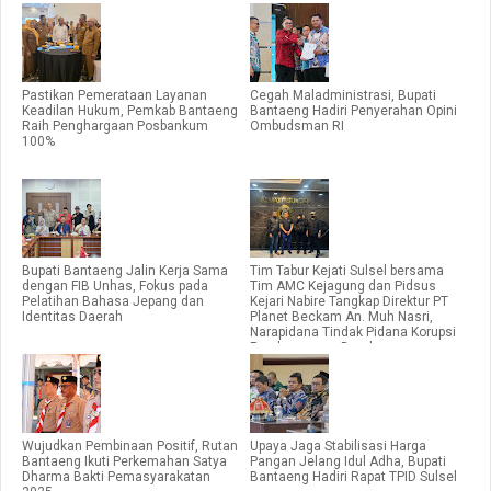
Pastikan Pemerataan Layanan
Cegah Maladministrasi, Bupati
Keadilan Hukum, Pemkab Bantaeng
Bantaeng Hadiri Penyerahan Opini
Raih Penghargaan Posbankum
Ombudsman RI
100%
Bupati Bantaeng Jalin Kerja Sama
Tim Tabur Kejati Sulsel bersama
dengan FIB Unhas, Fokus pada
Tim AMC Kejagung dan Pidsus
Pelatihan Bahasa Jepang dan
Kejari Nabire Tangkap Direktur PT
Identitas Daerah
Planet Beckam An. Muh Nasri,
Narapidana Tindak Pidana Korupsi
Pembangunan Bendung
Wujudkan Pembinaan Positif, Rutan
Upaya Jaga Stabilisasi Harga
Bantaeng Ikuti Perkemahan Satya
Pangan Jelang Idul Adha, Bupati
Dharma Bakti Pemasyarakatan
Bantaeng Hadiri Rapat TPID Sulsel