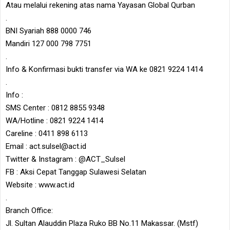
Atau melalui rekening atas nama Yayasan Global Qurban
.
BNI Syariah 888 0000 746
Mandiri 127 000 798 7751
.
Info & Konfirmasi bukti transfer via WA ke 0821 9224 1414
.
Info :
SMS Center : 0812 8855 9348
WA/Hotline : 0821 9224 1414
Careline : 0411 898 6113
Email : act.sulsel@act.id
Twitter & Instagram : @ACT_Sulsel
FB : Aksi Cepat Tanggap Sulawesi Selatan
Website : www.act.id
.
Branch Office:
Jl. Sultan Alauddin Plaza Ruko BB No.11 Makassar. (Mstf)