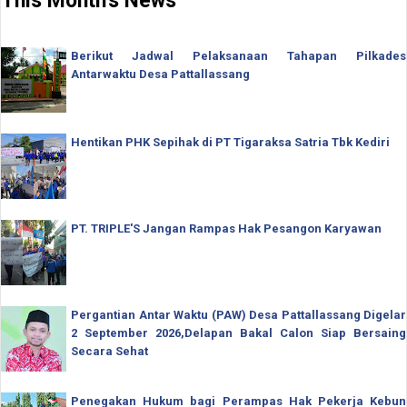
This Month's News
Berikut Jadwal Pelaksanaan Tahapan Pilkades
Antarwaktu Desa Pattallassang
Hentikan PHK Sepihak di PT Tigaraksa Satria Tbk Kediri
PT. TRIPLE'S Jangan Rampas Hak Pesangon Karyawan
Pergantian Antar Waktu (PAW) Desa Pattallassang Digelar
2 September 2026,Delapan Bakal Calon Siap Bersaing
Secara Sehat
Penegakan Hukum bagi Perampas Hak Pekerja Kebun