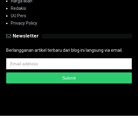
Harga Iklan
Redaksi
UU Pers
Privacy Policy
Newsletter
Berlangganan artikel terbaru dari blog ini langsung via email.
Copyright ©
2026
PT.Bidik Nasional Media Group
PT.Bidik Nasional
Media Group
Seputar
| Distributed By
www.bidiknasional.co.id
Powered by
Media
Siber