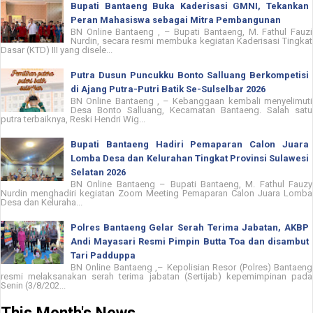
Bupati Bantaeng Buka Kaderisasi GMNI, Tekankan
Peran Mahasiswa sebagai Mitra Pembangunan
BN Online Bantaeng , – Bupati Bantaeng, M. Fathul Fauzi
Nurdin, secara resmi membuka kegiatan Kaderisasi Tingkat
Dasar (KTD) III yang disele...
Putra Dusun Puncukku Bonto Salluang Berkompetisi
di Ajang Putra-Putri Batik Se-Sulselbar 2026
BN Online Bantaeng , – Kebanggaan kembali menyelimuti
Desa Bonto Salluang, Kecamatan Bantaeng. Salah satu
putra terbaiknya, Reski Hendri Wig...
Bupati Bantaeng Hadiri Pemaparan Calon Juara
Lomba Desa dan Kelurahan Tingkat Provinsi Sulawesi
Selatan 2026
BN Online Bantaeng – Bupati Bantaeng, M. Fathul Fauzy
Nurdin menghadiri kegiatan Zoom Meeting Pemaparan Calon Juara Lomba
Desa dan Keluraha...
Polres Bantaeng Gelar Serah Terima Jabatan, AKBP
Andi Mayasari Resmi Pimpin Butta Toa dan disambut
Tari Padduppa
BN Online Bantaeng ,– Kepolisian Resor (Polres) Bantaeng
resmi melaksanakan serah terima jabatan (Sertijab) kepemimpinan pada
Senin (3/8/202...