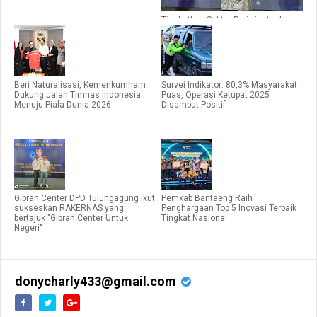
Tingkatkan Sektor Pariwisata dan
Pelestarian Budaya Sultra, Andap
Raih Penghargaan Apresiasi Tokoh
Indonesia 2024
Beri Naturalisasi, Kemenkumham
Survei Indikator: 80,3% Masyarakat
Dukung Jalan Timnas Indonesia
Puas, Operasi Ketupat 2025
Menuju Piala Dunia 2026
Disambut Positif
Gibran Center DPD Tulungagung ikut
Pemkab Bantaeng Raih
sukseskan RAKERNAS yang
Penghargaan Top 5 Inovasi Terbaik
bertajuk "Gibran Center Untuk
Tingkat Nasional
Negeri"
donycharly433@gmail.com