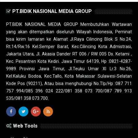
PT.BIDIK NASIONAL MEDIA GROUP
PT.BIDIK NASIONAL MEDIA GROUP Membutuhkan Wartawan
yang akan ditempatkan diseluruh Wilayah Indonesia, Peminat
bisa kirim lamaran ke Alamat Jl.Raya Cilincing Blok S No.24,
Rt.14/Rw.16 Kel.Semper Barat, Kec.Cilincing Kota Admistrasi,
Jakarta Utara, Jl. Akasia Dander RT 006 / RW 005 Ds. Ketami ,
Kec. Pesantren Kota Kediri. Jawa Timur 64139, Hp :0821-4287-
9989 Provinsi Jawa Timur, Jl.Teuku Umar XI Lr.3 No.26,
Kel.Kaluku Bodoa, Kec.Tallo, Kota Makassar Sulawesi-Selatan
Kode Pos (90211), Atau bisa menghubungi No.Tlp/Hp :087 711
757 994/085 396 024 222/081 358 073 700/087 789 913
535/081 358 073 700.
Web Tools