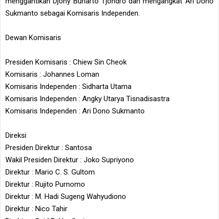
menggantikan Djony Bunarto Tjondro dan mengangkat Ari Dono
Sukmanto sebagai Komisaris Independen.
Dewan Komisaris
Presiden Komisaris
: Chiew Sin Cheok
Komisaris
: Johannes Loman
Komisaris Independen
: Sidharta Utama
Komisaris Independen
: Angky Utarya Tisnadisastra
Komisaris Independen
: Ari Dono Sukmanto
Direksi
Presiden Direktur
: Santosa
Wakil Presiden Direktur
: Joko Supriyono
Direktur
: Mario C. S. Gultom
Direktur
: Rujito Purnomo
Direktur
: M. Hadi Sugeng Wahyudiono
Direktur
: Nico Tahir