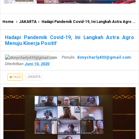
Home
JAKARTA
Hadapi Pandemik Covid-19, Ini Langkah Astra Agro Menuju Kinerja Positif
Hadapi Pandemik Covid-19, Ini Langkah Astra Agro
Menuju Kinerja Positif
Penulis
donycharly433@gmail.com
Diterbitkan
Juni 10, 2020
JAKARTA
TAGS