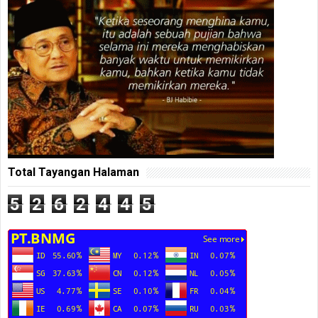
Total Tayangan Halaman
5
2
6
2
4
4
5