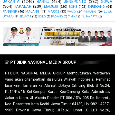
JAKARTA
(1246)
BARRU
(424)
JENEPONTO
(382)
GOWA
(364)
TAKALAR
(239)
MAMUJU
(220)
BONE
(172)
ENREKANG
(64)
PANGKEP
(46)
MALANG
(43)
MAROS
(33)
WAJO
(24)
PINRANG
(20)
LUWU
UTARA
(18)
SELAYAR
(18)
SOLO
(7)
PADANG
(4)
TIMIKA
(3)
SURAKARTA
(2)
PT.BIDIK NASIONAL MEDIA GROUP
PT.BIDIK NASIONAL MEDIA GROUP Membutuhkan Wartawan
yang akan ditempatkan diseluruh Wilayah Indonesia, Peminat
bisa kirim lamaran ke Alamat Jl.Raya Cilincing Blok S No.24,
Rt.14/Rw.16 Kel.Semper Barat, Kec.Cilincing Kota Admistrasi,
Jakarta Utara, Jl. Akasia Dander RT 006 / RW 005 Ds. Ketami ,
Kec. Pesantren Kota Kediri. Jawa Timur 64139, Hp :0821-4287-
9989 Provinsi Jawa Timur, Jl.Teuku Umar XI Lr.3 No.26,