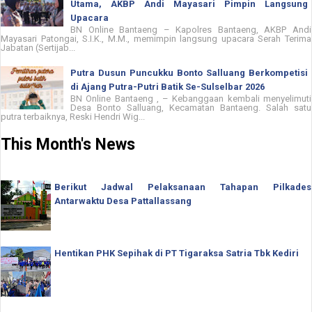
Utama, AKBP Andi Mayasari Pimpin Langsung
Upacara
BN Online Bantaeng – Kapolres Bantaeng, AKBP Andi
Mayasari Patongai, S.I.K., M.M., memimpin langsung upacara Serah Terima
Jabatan (Sertijab...
Putra Dusun Puncukku Bonto Salluang Berkompetisi
di Ajang Putra-Putri Batik Se-Sulselbar 2026
BN Online Bantaeng , – Kebanggaan kembali menyelimuti
Desa Bonto Salluang, Kecamatan Bantaeng. Salah satu
putra terbaiknya, Reski Hendri Wig...
This Month's News
Berikut Jadwal Pelaksanaan Tahapan Pilkades
Antarwaktu Desa Pattallassang
Hentikan PHK Sepihak di PT Tigaraksa Satria Tbk Kediri