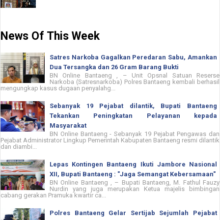
News Of This Week
Satres Narkoba Gagalkan Peredaran Sabu, Amankan
Dua Tersangka dan 26 Gram Barang Bukti
BN Online Bantaeng , – Unit Opsnal Satuan Reserse
Narkoba (Satresnarkoba) Polres Bantaeng kembali berhasil
mengungkap kasus dugaan penyalahg...
Sebanyak 19 Pejabat dilantik, Bupati Bantaeng
Tekankan Peningkatan Pelayanan kepada
Masyarakat
BN Online Bantaeng - Sebanyak 19 Pejabat Pengawas dan
Pejabat Administrator Lingkup Pemerintah Kabupaten Bantaeng resmi dilantik
dan diambi...
Lepas Kontingen Bantaeng Ikuti Jambore Nasional
XII, Bupati Bantaeng : "Jaga Semangat Kebersamaan"
BN Online Bantaeng , – Bupati Bantaeng, M. Fathul Fauzy
Nurdin yang juga merupakan Ketua majelis bimbingan
cabang gerakan Pramuka kwartir ca...
Polres Bantaeng Gelar Sertijab Sejumlah Pejabat