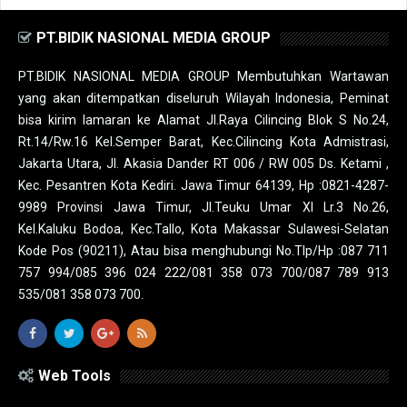
PT.BIDIK NASIONAL MEDIA GROUP
PT.BIDIK NASIONAL MEDIA GROUP Membutuhkan Wartawan
yang akan ditempatkan diseluruh Wilayah Indonesia, Peminat
bisa kirim lamaran ke Alamat Jl.Raya Cilincing Blok S No.24,
Rt.14/Rw.16 Kel.Semper Barat, Kec.Cilincing Kota Admistrasi,
Jakarta Utara, Jl. Akasia Dander RT 006 / RW 005 Ds. Ketami ,
Kec. Pesantren Kota Kediri. Jawa Timur 64139, Hp :0821-4287-
9989 Provinsi Jawa Timur, Jl.Teuku Umar XI Lr.3 No.26,
Kel.Kaluku Bodoa, Kec.Tallo, Kota Makassar Sulawesi-Selatan
Kode Pos (90211), Atau bisa menghubungi No.Tlp/Hp :087 711
757 994/085 396 024 222/081 358 073 700/087 789 913
535/081 358 073 700.
Web Tools