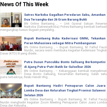
News Of This Week
Satres Narkoba Gagalkan Peredaran Sabu, Amankan
Dua Tersangka dan 26 Gram Barang Bukti
BN Online Bantaeng , – Unit Opsnal Satuan Reserse
Narkoba (Satresnarkoba) Polres Bantaeng kembali berhasil
mengungkap kasus dugaan penyalahg...
Bupati Bantaeng Buka Kaderisasi GMNI, Tekankan
Peran Mahasiswa sebagai Mitra Pembangunan
BN Online Bantaeng , – Bupati Bantaeng, M. Fathul Fauzi
Nurdin, secara resmi membuka kegiatan Kaderisasi Tingkat
Dasar (KTD) III yang disele...
Putra Dusun Puncukku Bonto Salluang Berkompetisi
di Ajang Putra-Putri Batik Se-Sulselbar 2026
BN Online Bantaeng , – Kebanggaan kembali menyelimuti
Desa Bonto Salluang, Kecamatan Bantaeng. Salah satu
putra terbaiknya, Reski Hendri Wig...
Bupati Bantaeng Hadiri Pemaparan Calon Juara
Lomba Desa dan Kelurahan Tingkat Provinsi Sulawesi
Selatan 2026
BN Online Bantaeng – Bupati Bantaeng, M. Fathul Fauzy
Nurdin menghadiri kegiatan Zoom Meeting Pemaparan Calon Juara Lomba
Desa dan Keluraha...