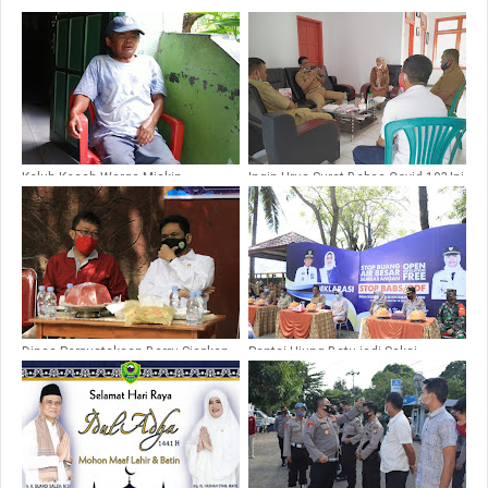
Keluh Kesah Warga Miskin
Ingin Urus Surat Bebas Covid-19? Ini
Penerima BLT-APBD di Kelurahan
Syarat Harus Dilengkapi di Barru
Coppo Barru
Dinas Perpustakaan Barru Siapkan
Pantai Ujung Batu jadi Saksi,
Buku Bacaan di Warkop/Cafe
Element Masyarakat Se-Kecamatan
Barru Deklarasi ODF