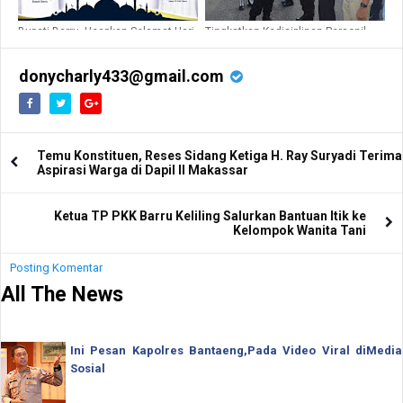
Bupati Barru, Ucapkan Selamat Hari
Tingkatkan Kedisiplinan Personil,
Raya Idul Adha 1441 H
Kabid Propam Polda Sulsel Gelar
Gaktiplin di Polres Barru
donycharly433@gmail.com
Temu Konstituen, Reses Sidang Ketiga H. Ray Suryadi Terima
Aspirasi Warga di Dapil II Makassar
Ketua TP PKK Barru Keliling Salurkan Bantuan Itik ke
Kelompok Wanita Tani
Posting Komentar
All The News
Ini Pesan Kapolres Bantaeng,Pada Video Viral diMedia
Sosial