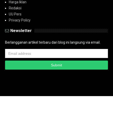
Harga Iklan
Redaksi
UU Pers
Privacy Policy
Newsletter
Berlangganan artikel terbaru dari blog ini langsung via email.
Copyright ©
2026
PT.Bidik Nasional Media Group
PT.Bidik Nasional
Media Group
Seputar
| Distributed By
www.bidiknasional.co.id
Powered by
Media
Siber