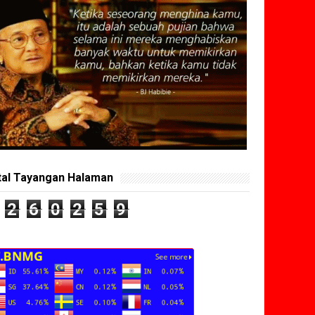
tal Tayangan Halaman
2
6
0
2
5
9