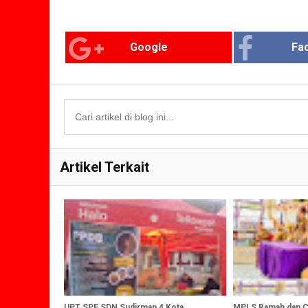
Google
Fa
Artikel Terkait
UPT SPF SDN Sudirman 4 Kota
MPLS Ramah dan Ce