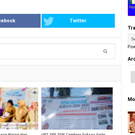
cebook
Twitter
Tr
Pow
Ar
Mo
ria Warnai Hari
UPT SPF SDN Cambaya Sukses Gelar