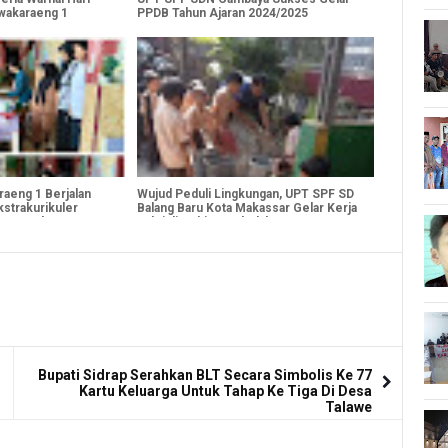
wakaraeng 1
PPDB Tahun Ajaran 2024/2025
aeng 1 Berjalan
Wujud Peduli Lingkungan, UPT SPF SD
kstrakurikuler
Balang Baru Kota Makassar Gelar Kerja
itas Modern
Bakti di Sekitar Sekolah
Bupati Sidrap Serahkan BLT Secara Simbolis Ke 77
Kartu Keluarga Untuk Tahap Ke Tiga Di Desa
Talawe