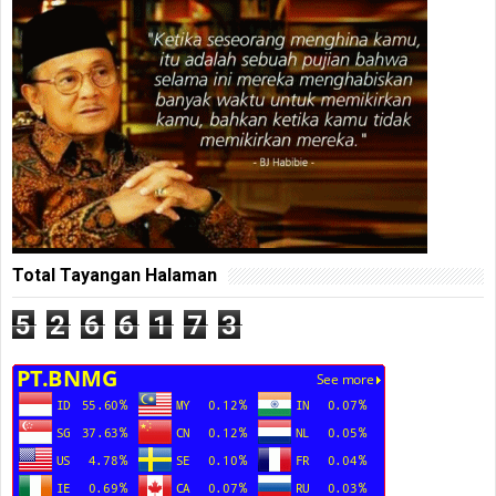
Total Tayangan Halaman
5
2
6
6
1
7
3