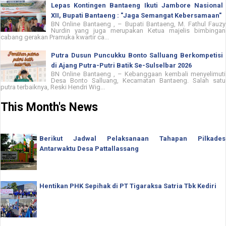
Lepas Kontingen Bantaeng Ikuti Jambore Nasional
XII, Bupati Bantaeng : "Jaga Semangat Kebersamaan"
BN Online Bantaeng , – Bupati Bantaeng, M. Fathul Fauzy
Nurdin yang juga merupakan Ketua majelis bimbingan
cabang gerakan Pramuka kwartir ca...
Putra Dusun Puncukku Bonto Salluang Berkompetisi
di Ajang Putra-Putri Batik Se-Sulselbar 2026
BN Online Bantaeng , – Kebanggaan kembali menyelimuti
Desa Bonto Salluang, Kecamatan Bantaeng. Salah satu
putra terbaiknya, Reski Hendri Wig...
This Month's News
Berikut Jadwal Pelaksanaan Tahapan Pilkades
Antarwaktu Desa Pattallassang
Hentikan PHK Sepihak di PT Tigaraksa Satria Tbk Kediri