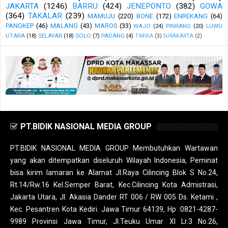
JAKARTA
(1246)
BARRU
(424)
JENEPONTO
(382)
GOWA
(364)
TAKALAR
(239)
MAMUJU
(220)
BONE
(172)
ENREKANG
(64)
PANGKEP
(46)
MALANG
(43)
MAROS
(33)
WAJO
(24)
PINRANG
(20)
LUWU
UTARA
(18)
SELAYAR
(18)
SOLO
(7)
PADANG
(4)
TIMIKA
(3)
SURAKARTA
(2)
PT.BIDIK NASIONAL MEDIA GROUP
PT.BIDIK NASIONAL MEDIA GROUP Membutuhkan Wartawan
yang akan ditempatkan diseluruh Wilayah Indonesia, Peminat
bisa kirim lamaran ke Alamat Jl.Raya Cilincing Blok S No.24,
Rt.14/Rw.16 Kel.Semper Barat, Kec.Cilincing Kota Admistrasi,
Jakarta Utara, Jl. Akasia Dander RT 006 / RW 005 Ds. Ketami ,
Kec. Pesantren Kota Kediri. Jawa Timur 64139, Hp :0821-4287-
9989 Provinsi Jawa Timur, Jl.Teuku Umar XI Lr.3 No.26,