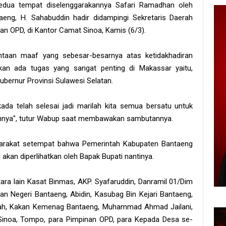
edua tempat diselenggarakannya Safari Ramadhan oleh
eng, H. Sahabuddin hadir didampingi Sekretaris Daerah
an OPD, di Kantor Camat Sinoa, Kamis (6/3).
aan maaf yang sebesar-besarnya atas ketidakhadiran
akan ada tugas yang sangat penting di Makassar yaitu,
ubernur Provinsi Sulawesi Selatan.
kada telah selesai jadi marilah kita semua bersatu untuk
pannya", tutur Wabup saat membawakan sambutannya.
yarakat setempat bahwa Pemerintah Kabupaten Bantaeng
akan diperlihatkan oleh Bapak Bupati nantinya.
ra lain Kasat Binmas, AKP. Syafaruddin, Danramil 01/Dim
an Negeri Bantaeng, Abidin, Kasubag Bin Kejari Bantaeng,
rah, Kakan Kemenag Bantaeng, Muhammad Ahmad Jailani,
 Sinoa, Tompo, para Pimpinan OPD, para Kepada Desa se-