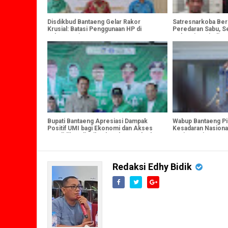
Disdikbud Bantaeng Gelar Rakor
Satresnarkoba Ber
Krusial: Batasi Penggunaan HP di
Peredaran Sabu, S
Kalangan Siswa SD dan SMP
Sebagai Sopir dia
Gram Narkoba
Bupati Bantaeng Apresiasi Dampak
Wabup Bantaeng Pi
Positif UMI bagi Ekonomi dan Akses
Kesadaran Nasiona
Pendidikan di Wilayah Selatan Sulsel
Berinovasi
Redaksi Edhy Bidik