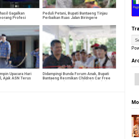
hasil Gagalkan
Peduli Petani, Bupati Bantaeng Tinjau
eorang Profesi
Perbaikan Ruas Jalan Biringere
mankan Bersama 1,85
Tr
Pow
Ar
mpin Upacara Hari
Didampingi Bunda Forum Anak, Bupati
l, Ajak ASN Terus
Bantaeng Resmikan Children Car Free
Day dan Market Day Sebagai Rangkaian
Peringatan HAN 2026
Mo