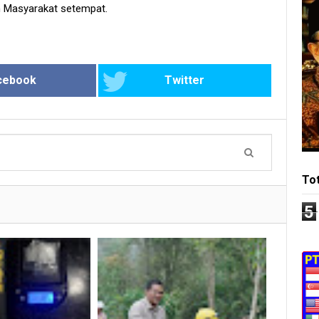
 Masyarakat setempat.
cebook
Twitter
To
5