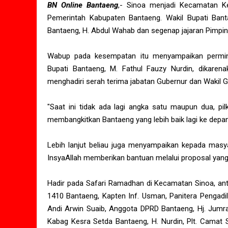
BN Online Bantaeng
,- Sinoa menjadi Kecamatan K
Pemerintah Kabupaten Bantaeng. Wakil Bupati Banta
Bantaeng, H. Abdul Wahab dan segenap jajaran Pimpin
Wabup pada kesempatan itu menyampaikan permint
Bupati Bantaeng, M. Fathul Fauzy Nurdin, dikaren
menghadiri serah terima jabatan Gubernur dan Wakil G
"Saat ini tidak ada lagi angka satu maupun dua, pil
membangkitkan Bantaeng yang lebih baik lagi ke de
Lebih lanjut beliau juga menyampaikan kepada mas
InsyaAllah memberikan bantuan melalui proposal yang 
Hadir pada Safari Ramadhan di Kecamatan Sinoa, anta
1410 Bantaeng, Kapten Inf. Usman, Panitera Pengadil
Andi Arwin Suaib, Anggota DPRD Bantaeng, Hj. Jum
Kabag Kesra Setda Bantaeng, H. Nurdin, Plt. Camat