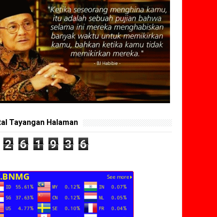
tal Tayangan Halaman
2
6
1
9
3
6