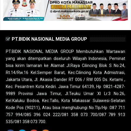
PT.BIDIK NASIONAL MEDIA GROUP
PT.BIDIK NASIONAL MEDIA GROUP Membutuhkan Wartawan
yang akan ditempatkan diseluruh Wilayah Indonesia, Peminat
bisa kirim lamaran ke Alamat Jl.Raya Cilincing Blok S No.24,
Rt.14/Rw.16 Kel.Semper Barat, Kec.Cilincing Kota Admistrasi,
Jakarta Utara, Jl. Akasia Dander RT 006 / RW 005 Ds. Ketami ,
Kec. Pesantren Kota Kediri. Jawa Timur 64139, Hp :0821-4287-
9989 Provinsi Jawa Timur, Jl.Teuku Umar XI Lr.3 No.26,
Kel.Kaluku Bodoa, Kec.Tallo, Kota Makassar Sulawesi-Selatan
Kode Pos (90211), Atau bisa menghubungi No.Tlp/Hp :087 711
757 994/085 396 024 222/081 358 073 700/087 789 913
535/081 358 073 700.