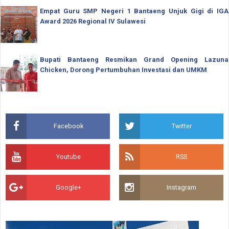
Empat Guru SMP Negeri 1 Bantaeng Unjuk Gigi di IGA
Award 2026 Regional IV Sulawesi
Bupati Bantaeng Resmikan Grand Opening Lazuna
Chicken, Dorong Pertumbuhan Investasi dan UMKM
Facebook
Twitter
Youtube
RSS
Google+
Instagram