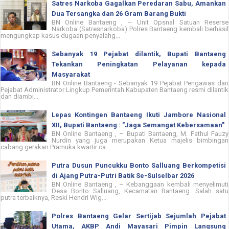
Satres Narkoba Gagalkan Peredaran Sabu, Amankan
Dua Tersangka dan 26 Gram Barang Bukti
BN Online Bantaeng , – Unit Opsnal Satuan Reserse
Narkoba (Satresnarkoba) Polres Bantaeng kembali berhasil
mengungkap kasus dugaan penyalahg...
Sebanyak 19 Pejabat dilantik, Bupati Bantaeng
Tekankan Peningkatan Pelayanan kepada
Masyarakat
BN Online Bantaeng - Sebanyak 19 Pejabat Pengawas dan
Pejabat Administrator Lingkup Pemerintah Kabupaten Bantaeng resmi dilantik
dan diambi...
Lepas Kontingen Bantaeng Ikuti Jambore Nasional
XII, Bupati Bantaeng : "Jaga Semangat Kebersamaan"
BN Online Bantaeng , – Bupati Bantaeng, M. Fathul Fauzy
Nurdin yang juga merupakan Ketua majelis bimbingan
cabang gerakan Pramuka kwartir ca...
Putra Dusun Puncukku Bonto Salluang Berkompetisi
di Ajang Putra-Putri Batik Se-Sulselbar 2026
BN Online Bantaeng , – Kebanggaan kembali menyelimuti
Desa Bonto Salluang, Kecamatan Bantaeng. Salah satu
putra terbaiknya, Reski Hendri Wig...
Polres Bantaeng Gelar Sertijab Sejumlah Pejabat
Utama, AKBP Andi Mayasari Pimpin Langsung