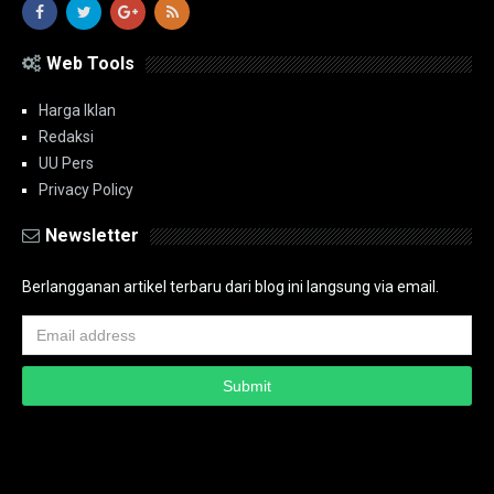
Web Tools
Harga Iklan
Redaksi
UU Pers
Privacy Policy
Newsletter
Berlangganan artikel terbaru dari blog ini langsung via email.
Copyright ©
2026
PT.Bidik Nasional Media Group
PT.Bidik Nasional
Media Group
Seputar
| Distributed By
www.bidiknasional.co.id
Powered by
Media
Siber