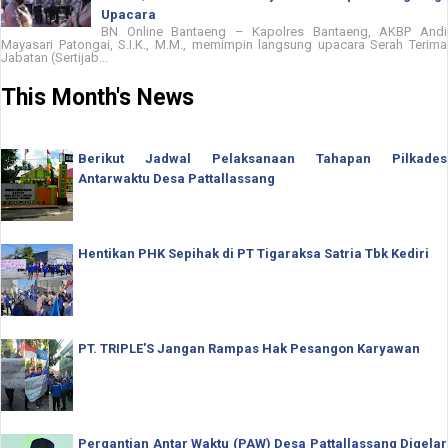
Upacara
BN Online Bantaeng – Kapolres Bantaeng, AKBP Andi
Mayasari Patongai, S.I.K., M.M., memimpin langsung upacara Serah Terima
Jabatan (Sertijab...
This Month's News
Berikut Jadwal Pelaksanaan Tahapan Pilkades
Antarwaktu Desa Pattallassang
Hentikan PHK Sepihak di PT Tigaraksa Satria Tbk Kediri
PT. TRIPLE'S Jangan Rampas Hak Pesangon Karyawan
Pergantian Antar Waktu (PAW) Desa Pattallassang Digelar