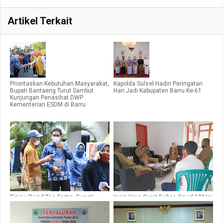
Artikel Terkait
Prioritaskan Kebutuhan Masyarakat,
Kapolda Sulsel Hadiri Peringatan
Bupati Bantaeng Turut Sambut
Hari Jadi Kabupaten Barru Ke-61
Kunjungan Penasihat DWP
Kementerian ESDM di Barru
Tinjau Rapid Tes Gratis, Bupati
Ingin Urus Surat Bebas Covid-19? Ini
Barru Minta GTPP Permudah
Syarat Harus Dilengkapi di Barru
Pelayanan ke Masyarakat