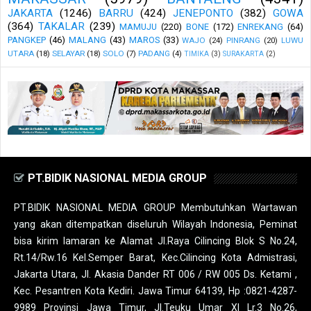
JAKARTA
(1246)
BARRU
(424)
JENEPONTO
(382)
GOWA
(364)
TAKALAR
(239)
MAMUJU
(220)
BONE
(172)
ENREKANG
(64)
PANGKEP
(46)
MALANG
(43)
MAROS
(33)
WAJO
(24)
PINRANG
(20)
LUWU
UTARA
(18)
SELAYAR
(18)
SOLO
(7)
PADANG
(4)
TIMIKA
(3)
SURAKARTA
(2)
PT.BIDIK NASIONAL MEDIA GROUP
PT.BIDIK NASIONAL MEDIA GROUP Membutuhkan Wartawan
yang akan ditempatkan diseluruh Wilayah Indonesia, Peminat
bisa kirim lamaran ke Alamat Jl.Raya Cilincing Blok S No.24,
Rt.14/Rw.16 Kel.Semper Barat, Kec.Cilincing Kota Admistrasi,
Jakarta Utara, Jl. Akasia Dander RT 006 / RW 005 Ds. Ketami ,
Kec. Pesantren Kota Kediri. Jawa Timur 64139, Hp :0821-4287-
9989 Provinsi Jawa Timur, Jl.Teuku Umar XI Lr.3 No.26,