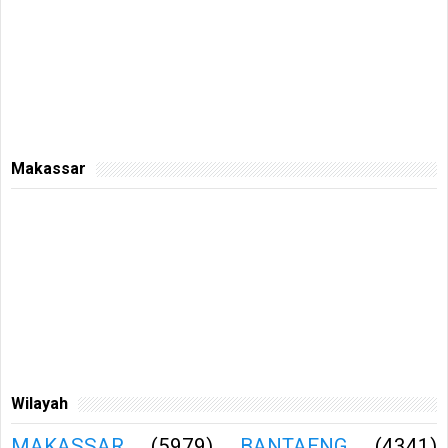
Makassar
Wilayah
MAKASSAR
(5979)
BANTAENG
(4341)