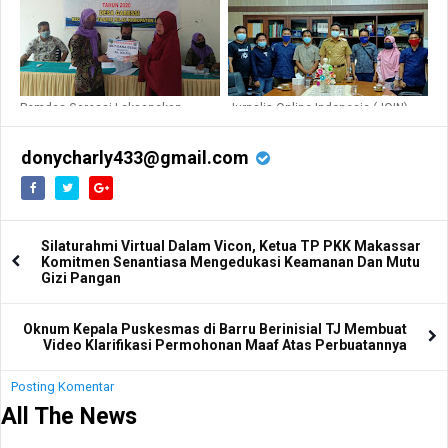
Pemdes Garessi Laksanakan
Jurnalis Online Indonesia (JOIN)
Pembagian BLT-DD Tahap Ke-4
Barru Audience dengan Bupati
donycharly433@gmail.com
Silaturahmi Virtual Dalam Vicon, Ketua TP PKK Makassar
Komitmen Senantiasa Mengedukasi Keamanan Dan Mutu
Gizi Pangan
Oknum Kepala Puskesmas di Barru Berinisial TJ Membuat
Video Klarifikasi Permohonan Maaf Atas Perbuatannya
Posting Komentar
All The News