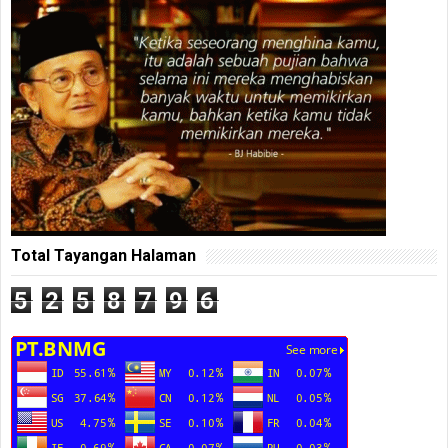
Total Tayangan Halaman
5
2
5
8
7
9
6