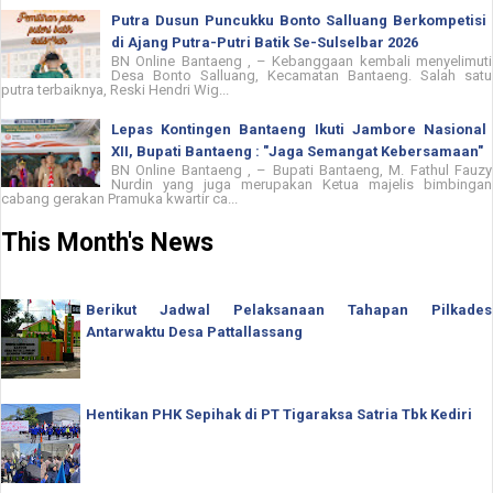
Putra Dusun Puncukku Bonto Salluang Berkompetisi
di Ajang Putra-Putri Batik Se-Sulselbar 2026
BN Online Bantaeng , – Kebanggaan kembali menyelimuti
Desa Bonto Salluang, Kecamatan Bantaeng. Salah satu
putra terbaiknya, Reski Hendri Wig...
Lepas Kontingen Bantaeng Ikuti Jambore Nasional
XII, Bupati Bantaeng : "Jaga Semangat Kebersamaan"
BN Online Bantaeng , – Bupati Bantaeng, M. Fathul Fauzy
Nurdin yang juga merupakan Ketua majelis bimbingan
cabang gerakan Pramuka kwartir ca...
This Month's News
Berikut Jadwal Pelaksanaan Tahapan Pilkades
Antarwaktu Desa Pattallassang
Hentikan PHK Sepihak di PT Tigaraksa Satria Tbk Kediri