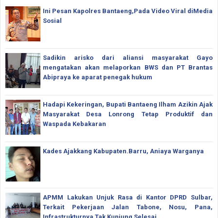
Ini Pesan Kapolres Bantaeng,Pada Video Viral diMedia
Sosial
Sadikin arisko dari aliansi masyarakat Gayo
mengatakan akan melaporkan BWS dan PT Brantas
Abipraya ke aparat penegak hukum
Hadapi Kekeringan, Bupati Bantaeng Ilham Azikin Ajak
Masyarakat Desa Lonrong Tetap Produktif dan
Waspada Kebakaran
Kades Ajakkang Kabupaten.Barru, Aniaya Warganya
APMM Lakukan Unjuk Rasa di Kantor DPRD Sulbar,
Terkait Pekerjaan Jalan Tabone, Nosu, Pana,
Infrastrukturnya Tak Kunjung Selesai