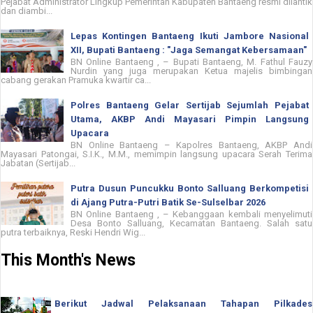
Pejabat Administrator Lingkup Pemerintah Kabupaten Bantaeng resmi dilantik
dan diambi...
Lepas Kontingen Bantaeng Ikuti Jambore Nasional
XII, Bupati Bantaeng : "Jaga Semangat Kebersamaan"
BN Online Bantaeng , – Bupati Bantaeng, M. Fathul Fauzy
Nurdin yang juga merupakan Ketua majelis bimbingan
cabang gerakan Pramuka kwartir ca...
Polres Bantaeng Gelar Sertijab Sejumlah Pejabat
Utama, AKBP Andi Mayasari Pimpin Langsung
Upacara
BN Online Bantaeng – Kapolres Bantaeng, AKBP Andi
Mayasari Patongai, S.I.K., M.M., memimpin langsung upacara Serah Terima
Jabatan (Sertijab...
Putra Dusun Puncukku Bonto Salluang Berkompetisi
di Ajang Putra-Putri Batik Se-Sulselbar 2026
BN Online Bantaeng , – Kebanggaan kembali menyelimuti
Desa Bonto Salluang, Kecamatan Bantaeng. Salah satu
putra terbaiknya, Reski Hendri Wig...
This Month's News
Berikut Jadwal Pelaksanaan Tahapan Pilkades