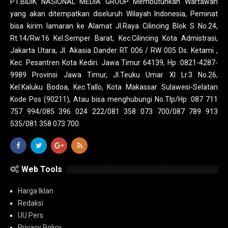
PT.BIDIK NASIONAL MEDIA GROUP Membutuhkan Wartawan
yang akan ditempatkan diseluruh Wilayah Indonesia, Peminat
bisa kirim lamaran ke Alamat Jl.Raya Cilincing Blok S No.24,
Rt.14/Rw.16 Kel.Semper Barat, Kec.Cilincing Kota Admistrasi,
Jakarta Utara, Jl. Akasia Dander RT 006 / RW 005 Ds. Ketami ,
Kec. Pesantren Kota Kediri. Jawa Timur 64139, Hp :0821-4287-
9989 Provinsi Jawa Timur, Jl.Teuku Umar XI Lr.3 No.26,
Kel.Kaluku Bodoa, Kec.Tallo, Kota Makassar Sulawesi-Selatan
Kode Pos (90211), Atau bisa menghubungi No.Tlp/Hp :087 711
757 994/085 396 024 222/081 358 073 700/087 789 913
535/081 358 073 700.
Web Tools
Harga Iklan
Redaksi
UU Pers
Privacy Policy