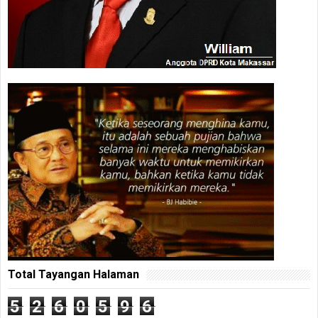
Total Tayangan Halaman
5
2
6
0
5
9
6