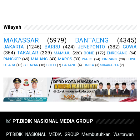
Wilayah
MAKASSAR
(5979)
BANTAENG
(4345)
JAKARTA
(1246)
BARRU
(424)
JENEPONTO
(382)
GOWA
(364)
TAKALAR
(239)
MAMUJU
(220)
BONE
(172)
ENREKANG
(64)
PANGKEP
(46)
MALANG
(43)
MAROS
(33)
WAJO
(24)
PINRANG
(20)
LUWU
UTARA
(18)
SELAYAR
(18)
SOLO
(7)
PADANG
(4)
TIMIKA
(3)
SURAKARTA
(2)
PT.BIDIK NASIONAL MEDIA GROUP
PT.BIDIK NASIONAL MEDIA GROUP Membutuhkan Wartawan