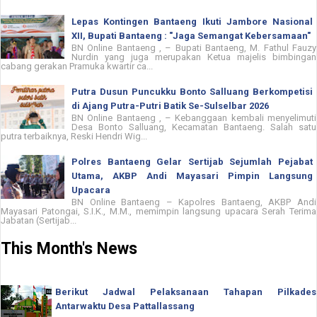
Lepas Kontingen Bantaeng Ikuti Jambore Nasional
XII, Bupati Bantaeng : "Jaga Semangat Kebersamaan"
BN Online Bantaeng , – Bupati Bantaeng, M. Fathul Fauzy
Nurdin yang juga merupakan Ketua majelis bimbingan
cabang gerakan Pramuka kwartir ca...
Putra Dusun Puncukku Bonto Salluang Berkompetisi
di Ajang Putra-Putri Batik Se-Sulselbar 2026
BN Online Bantaeng , – Kebanggaan kembali menyelimuti
Desa Bonto Salluang, Kecamatan Bantaeng. Salah satu
putra terbaiknya, Reski Hendri Wig...
Polres Bantaeng Gelar Sertijab Sejumlah Pejabat
Utama, AKBP Andi Mayasari Pimpin Langsung
Upacara
BN Online Bantaeng – Kapolres Bantaeng, AKBP Andi
Mayasari Patongai, S.I.K., M.M., memimpin langsung upacara Serah Terima
Jabatan (Sertijab...
This Month's News
Berikut Jadwal Pelaksanaan Tahapan Pilkades
Antarwaktu Desa Pattallassang