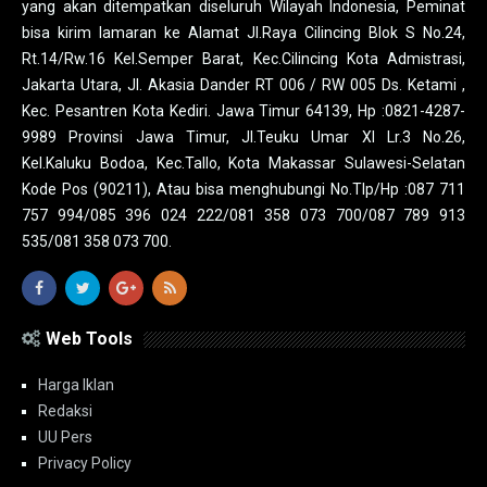
yang akan ditempatkan diseluruh Wilayah Indonesia, Peminat
bisa kirim lamaran ke Alamat Jl.Raya Cilincing Blok S No.24,
Rt.14/Rw.16 Kel.Semper Barat, Kec.Cilincing Kota Admistrasi,
Jakarta Utara, Jl. Akasia Dander RT 006 / RW 005 Ds. Ketami ,
Kec. Pesantren Kota Kediri. Jawa Timur 64139, Hp :0821-4287-
9989 Provinsi Jawa Timur, Jl.Teuku Umar XI Lr.3 No.26,
Kel.Kaluku Bodoa, Kec.Tallo, Kota Makassar Sulawesi-Selatan
Kode Pos (90211), Atau bisa menghubungi No.Tlp/Hp :087 711
757 994/085 396 024 222/081 358 073 700/087 789 913
535/081 358 073 700.
Web Tools
Harga Iklan
Redaksi
UU Pers
Privacy Policy