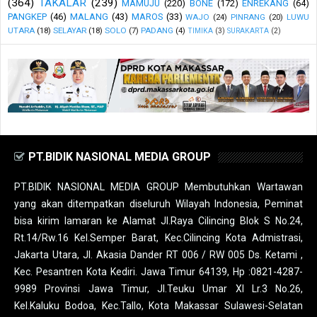
(364)
TAKALAR
(239)
MAMUJU
(220)
BONE
(172)
ENREKANG
(64)
PANGKEP
(46)
MALANG
(43)
MAROS
(33)
WAJO
(24)
PINRANG
(20)
LUWU
UTARA
(18)
SELAYAR
(18)
SOLO
(7)
PADANG
(4)
TIMIKA
(3)
SURAKARTA
(2)
PT.BIDIK NASIONAL MEDIA GROUP
PT.BIDIK NASIONAL MEDIA GROUP Membutuhkan Wartawan
yang akan ditempatkan diseluruh Wilayah Indonesia, Peminat
bisa kirim lamaran ke Alamat Jl.Raya Cilincing Blok S No.24,
Rt.14/Rw.16 Kel.Semper Barat, Kec.Cilincing Kota Admistrasi,
Jakarta Utara, Jl. Akasia Dander RT 006 / RW 005 Ds. Ketami ,
Kec. Pesantren Kota Kediri. Jawa Timur 64139, Hp :0821-4287-
9989 Provinsi Jawa Timur, Jl.Teuku Umar XI Lr.3 No.26,
Kel.Kaluku Bodoa, Kec.Tallo, Kota Makassar Sulawesi-Selatan