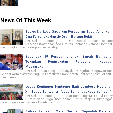
News Of This Week
Satres Narkoba Gagalkan Peredaran Sabu, Amankan
Dua Tersangka dan 26 Gram Barang Bukti
BN Online Bantaeng , – Unit Opsnal Satuan Reserse
Narkoba (Satresnarkoba) Polres Bantaeng kembali berhasil
mengungkap kasus dugaan penyalahg...
Sebanyak 19 Pejabat dilantik, Bupati Bantaeng
Tekankan Peningkatan Pelayanan kepada
Masyarakat
BN Online Bantaeng - Sebanyak 19 Pejabat Pengawas dan
Pejabat Administrator Lingkup Pemerintah Kabupaten Bantaeng resmi dilantik
dan diambi...
Lepas Kontingen Bantaeng Ikuti Jambore Nasional
XII, Bupati Bantaeng : "Jaga Semangat Kebersamaan"
BN Online Bantaeng , – Bupati Bantaeng, M. Fathul Fauzy
Nurdin yang juga merupakan Ketua majelis bimbingan
cabang gerakan Pramuka kwartir ca...
Polres Bantaeng Gelar Sertijab Sejumlah Pejabat