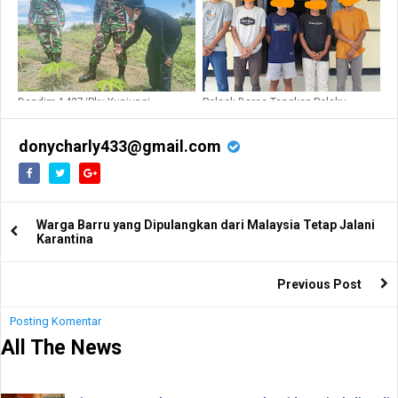
Dandim 1427/Pky Kunjungi
Polsek Baras Tangkap Pelaku
Perkebunan PT Rahayu Porang,
Pengeroyok Reski Di Lambara.
Simak Tujuannya
donycharly433@gmail.com
Warga Barru yang Dipulangkan dari Malaysia Tetap Jalani
Karantina
Previous Post
Posting Komentar
All The News