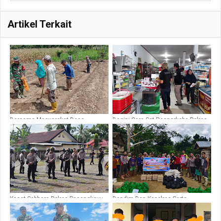
Artikel Terkait
Bersama Masyarakat Desa
Begini Cara Sat Resnarkoba Polres
Tampaure, Babinsa 1427-02/Rdy
Pasangkayu Peringati Pengedar
Tanam Bibit Porang
dan Penjual Kosmetik Ilegal
Kasat Sabhara Polres Pasangkayu
Dandim Dan Kapolres Serta
Latih Dalmas Personil Jajaran
Komunitas Trail Pasangkayu
Polsek Sarudu
Melaksanakan Bakti Sosial Di 3
Dusun Desa Pakawa.