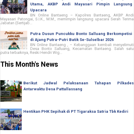
Utama, AKBP Andi Mayasari Pimpin Langsung
Upacara
BN Online Bantaeng – Kapolres Bantaeng, AKBP Andi
Mayasari Patongai, S.I.K., M.M., memimpin langsung upacara Serah Terima
Jabatan (Sertijab...
Putra Dusun Puncukku Bonto Salluang Berkompetisi
di Ajang Putra-Putri Batik Se-Sulselbar 2026
BN Online Bantaeng , – Kebanggaan kembali menyelimuti
Desa Bonto Salluang, Kecamatan Bantaeng. Salah satu
putra terbaiknya, Reski Hendri Wig...
This Month's News
Berikut Jadwal Pelaksanaan Tahapan Pilkades
Antarwaktu Desa Pattallassang
Hentikan PHK Sepihak di PT Tigaraksa Satria Tbk Kediri