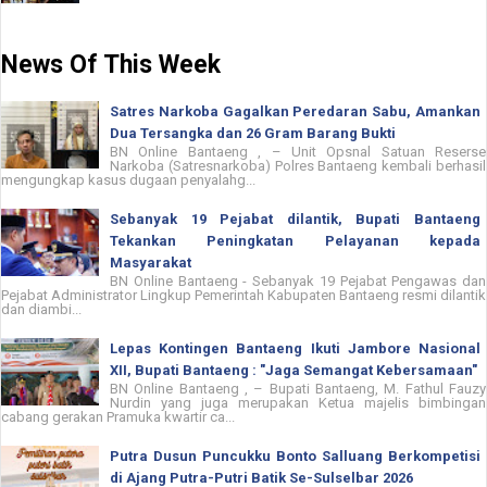
News Of This Week
Satres Narkoba Gagalkan Peredaran Sabu, Amankan
Dua Tersangka dan 26 Gram Barang Bukti
BN Online Bantaeng , – Unit Opsnal Satuan Reserse
Narkoba (Satresnarkoba) Polres Bantaeng kembali berhasil
mengungkap kasus dugaan penyalahg...
Sebanyak 19 Pejabat dilantik, Bupati Bantaeng
Tekankan Peningkatan Pelayanan kepada
Masyarakat
BN Online Bantaeng - Sebanyak 19 Pejabat Pengawas dan
Pejabat Administrator Lingkup Pemerintah Kabupaten Bantaeng resmi dilantik
dan diambi...
Lepas Kontingen Bantaeng Ikuti Jambore Nasional
XII, Bupati Bantaeng : "Jaga Semangat Kebersamaan"
BN Online Bantaeng , – Bupati Bantaeng, M. Fathul Fauzy
Nurdin yang juga merupakan Ketua majelis bimbingan
cabang gerakan Pramuka kwartir ca...
Putra Dusun Puncukku Bonto Salluang Berkompetisi
di Ajang Putra-Putri Batik Se-Sulselbar 2026