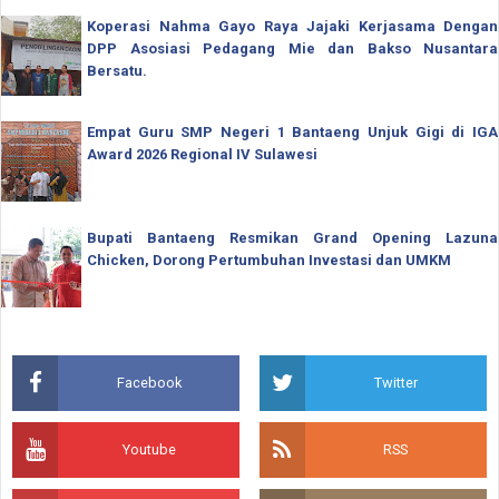
Koperasi Nahma Gayo Raya Jajaki Kerjasama Dengan
DPP Asosiasi Pedagang Mie dan Bakso Nusantara
Bersatu.
Empat Guru SMP Negeri 1 Bantaeng Unjuk Gigi di IGA
Award 2026 Regional IV Sulawesi
Bupati Bantaeng Resmikan Grand Opening Lazuna
Chicken, Dorong Pertumbuhan Investasi dan UMKM
Facebook
Twitter
Youtube
RSS