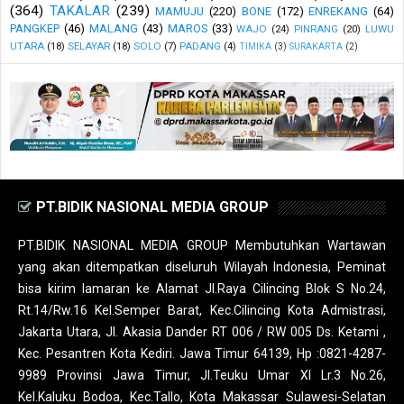
(364)
TAKALAR
(239)
MAMUJU
(220)
BONE
(172)
ENREKANG
(64)
PANGKEP
(46)
MALANG
(43)
MAROS
(33)
WAJO
(24)
PINRANG
(20)
LUWU
UTARA
(18)
SELAYAR
(18)
SOLO
(7)
PADANG
(4)
TIMIKA
(3)
SURAKARTA
(2)
PT.BIDIK NASIONAL MEDIA GROUP
PT.BIDIK NASIONAL MEDIA GROUP Membutuhkan Wartawan
yang akan ditempatkan diseluruh Wilayah Indonesia, Peminat
bisa kirim lamaran ke Alamat Jl.Raya Cilincing Blok S No.24,
Rt.14/Rw.16 Kel.Semper Barat, Kec.Cilincing Kota Admistrasi,
Jakarta Utara, Jl. Akasia Dander RT 006 / RW 005 Ds. Ketami ,
Kec. Pesantren Kota Kediri. Jawa Timur 64139, Hp :0821-4287-
9989 Provinsi Jawa Timur, Jl.Teuku Umar XI Lr.3 No.26,
Kel.Kaluku Bodoa, Kec.Tallo, Kota Makassar Sulawesi-Selatan