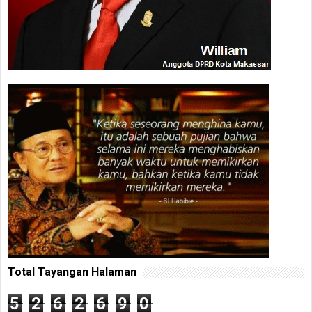
Total Tayangan Halaman
5
2
6
2
6
9
0