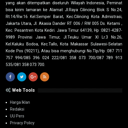
yang akan ditempatkan diseluruh Wilayah Indonesia, Peminat
bisa kirim lamaran ke Alamat Jl.Raya Cilincing Blok S No.24,
Rt.14/Rw.16 Kel.Semper Barat, Kec.Cilincing Kota Admistrasi,
Jakarta Utara, Jl. Akasia Dander RT 006 / RW 005 Ds. Ketami ,
Kec. Pesantren Kota Kediri. Jawa Timur 64139, Hp :0821-4287-
9989 Provinsi Jawa Timur, Jl.Teuku Umar XI Lr.3 No.26,
Kel.Kaluku Bodoa, Kec.Tallo, Kota Makassar Sulawesi-Selatan
Kode Pos (90211), Atau bisa menghubungi No.Tlp/Hp :087 711
757 994/085 396 024 222/081 358 073 700/087 789 913
535/081 358 073 700.
Web Tools
Harga Iklan
Redaksi
UU Pers
Privacy Policy