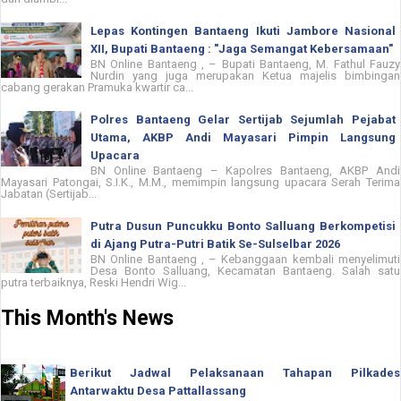
Lepas Kontingen Bantaeng Ikuti Jambore Nasional
XII, Bupati Bantaeng : "Jaga Semangat Kebersamaan"
BN Online Bantaeng , – Bupati Bantaeng, M. Fathul Fauzy
Nurdin yang juga merupakan Ketua majelis bimbingan
cabang gerakan Pramuka kwartir ca...
Polres Bantaeng Gelar Sertijab Sejumlah Pejabat
Utama, AKBP Andi Mayasari Pimpin Langsung
Upacara
BN Online Bantaeng – Kapolres Bantaeng, AKBP Andi
Mayasari Patongai, S.I.K., M.M., memimpin langsung upacara Serah Terima
Jabatan (Sertijab...
Putra Dusun Puncukku Bonto Salluang Berkompetisi
di Ajang Putra-Putri Batik Se-Sulselbar 2026
BN Online Bantaeng , – Kebanggaan kembali menyelimuti
Desa Bonto Salluang, Kecamatan Bantaeng. Salah satu
putra terbaiknya, Reski Hendri Wig...
This Month's News
Berikut Jadwal Pelaksanaan Tahapan Pilkades
Antarwaktu Desa Pattallassang