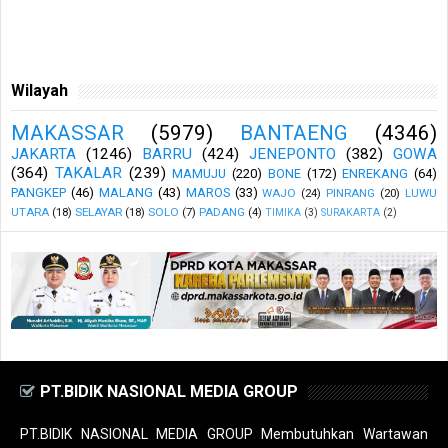
Wilayah
MAKASSAR
(5979)
BANTAENG
(4346)
JAKARTA
(1246)
BARRU
(424)
JENEPONTO
(382)
GOWA
(364)
TAKALAR
(239)
MAMUJU
(220)
BONE
(172)
ENREKANG
(64)
PANGKEP
(46)
MALANG
(43)
MAROS
(33)
WAJO
(24)
PINRANG
(20)
LUWU
UTARA
(18)
SELAYAR
(18)
SOLO
(7)
PADANG
(4)
TIMIKA
(3)
SURAKARTA
(2)
PT.BIDIK NASIONAL MEDIA GROUP
PT.BIDIK NASIONAL MEDIA GROUP Membutuhkan Wartawan