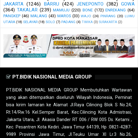
JAKARTA
(1246)
BARRU
(424)
JENEPONTO
(382)
GOWA
(364)
TAKALAR
(239)
MAMUJU
(220)
BONE
(172)
ENREKANG
(64)
PANGKEP
(46)
MALANG
(43)
MAROS
(33)
WAJO
(24)
PINRANG
(20)
LUWU
UTARA
(18)
SELAYAR
(18)
SOLO
(7)
PADANG
(4)
TIMIKA
(3)
SURAKARTA
(2)
PT.BIDIK NASIONAL MEDIA GROUP
PT.BIDIK NASIONAL MEDIA GROUP Membutuhkan Wartawan
yang akan ditempatkan diseluruh Wilayah Indonesia, Peminat
bisa kirim lamaran ke Alamat Jl.Raya Cilincing Blok S No.24,
Rt.14/Rw.16 Kel.Semper Barat, Kec.Cilincing Kota Admistrasi,
Jakarta Utara, Jl. Akasia Dander RT 006 / RW 005 Ds. Ketami ,
Kec. Pesantren Kota Kediri. Jawa Timur 64139, Hp :0821-4287-
9989 Provinsi Jawa Timur, Jl.Teuku Umar XI Lr.3 No.26,