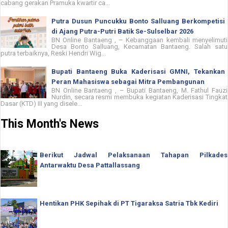
cabang gerakan Pramuka kwartir ca...
Putra Dusun Puncukku Bonto Salluang Berkompetisi
di Ajang Putra-Putri Batik Se-Sulselbar 2026
BN Online Bantaeng , – Kebanggaan kembali menyelimuti
Desa Bonto Salluang, Kecamatan Bantaeng. Salah satu
putra terbaiknya, Reski Hendri Wig...
Bupati Bantaeng Buka Kaderisasi GMNI, Tekankan
Peran Mahasiswa sebagai Mitra Pembangunan
BN Online Bantaeng , – Bupati Bantaeng, M. Fathul Fauzi
Nurdin, secara resmi membuka kegiatan Kaderisasi Tingkat
Dasar (KTD) III yang disele...
This Month's News
Berikut Jadwal Pelaksanaan Tahapan Pilkades
Antarwaktu Desa Pattallassang
Hentikan PHK Sepihak di PT Tigaraksa Satria Tbk Kediri