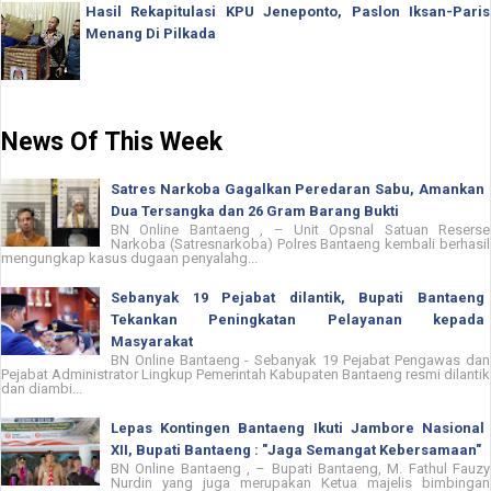
Hasil Rekapitulasi KPU Jeneponto, Paslon Iksan-Paris
Menang Di Pilkada
News Of This Week
Satres Narkoba Gagalkan Peredaran Sabu, Amankan
Dua Tersangka dan 26 Gram Barang Bukti
BN Online Bantaeng , – Unit Opsnal Satuan Reserse
Narkoba (Satresnarkoba) Polres Bantaeng kembali berhasil
mengungkap kasus dugaan penyalahg...
Sebanyak 19 Pejabat dilantik, Bupati Bantaeng
Tekankan Peningkatan Pelayanan kepada
Masyarakat
BN Online Bantaeng - Sebanyak 19 Pejabat Pengawas dan
Pejabat Administrator Lingkup Pemerintah Kabupaten Bantaeng resmi dilantik
dan diambi...
Lepas Kontingen Bantaeng Ikuti Jambore Nasional
XII, Bupati Bantaeng : "Jaga Semangat Kebersamaan"
BN Online Bantaeng , – Bupati Bantaeng, M. Fathul Fauzy
Nurdin yang juga merupakan Ketua majelis bimbingan