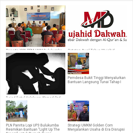
Peserta KKN PPM UNM Bulukumba
Catatan Awal Tahun Mujahid
Perkenalkan Alat Pendeteksi Banjir
Dakwah : Kebangkitan Pers dan
Media Islam
Pemdesa Bukit Tinggi Menyalurkan
Bantuan Langsung Tunai Tahap I
Bejad Betul Kelakuan Ahmad Spd
Alias Anker Menyetubuhi Sulfiani
Binti Nurdin Yang Keterbelakangan
Mental
PLN Panrita Lopi UP3 Bulukumba
Strategi UMKM Golden Corn
Resmikan Bantuan "Light Up The
Menjalankan Usaha di Era Disrupsi