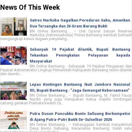
News Of This Week
Satres Narkoba Gagalkan Peredaran Sabu, Amankan
Dua Tersangka dan 26 Gram Barang Bukti
BN Online Bantaeng , – Unit Opsnal Satuan Reserse
Narkoba (Satresnarkoba) Polres Bantaeng kembali berhasil
mengungkap kasus dugaan penyalahg...
Sebanyak 19 Pejabat dilantik, Bupati Bantaeng
Tekankan Peningkatan Pelayanan kepada
Masyarakat
BN Online Bantaeng - Sebanyak 19 Pejabat Pengawas dan
Pejabat Administrator Lingkup Pemerintah Kabupaten Bantaeng resmi dilantik
dan diambi...
Lepas Kontingen Bantaeng Ikuti Jambore Nasional
XII, Bupati Bantaeng : "Jaga Semangat Kebersamaan"
BN Online Bantaeng , – Bupati Bantaeng, M. Fathul Fauzy
Nurdin yang juga merupakan Ketua majelis bimbingan
cabang gerakan Pramuka kwartir ca...
Putra Dusun Puncukku Bonto Salluang Berkompetisi
di Ajang Putra-Putri Batik Se-Sulselbar 2026
BN Online Bantaeng , – Kebanggaan kembali menyelimuti
Desa Bonto Salluang, Kecamatan Bantaeng. Salah satu