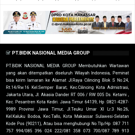
PT.BIDIK NASIONAL MEDIA GROUP
PT.BIDIK NASIONAL MEDIA GROUP Membutuhkan Wartawan
yang akan ditempatkan diseluruh Wilayah Indonesia, Peminat
bisa kirim lamaran ke Alamat Jl.Raya Cilincing Blok S No.24,
Rt.14/Rw.16 Kel.Semper Barat, Kec.Cilincing Kota Admistrasi,
Jakarta Utara, Jl. Akasia Dander RT 006 / RW 005 Ds. Ketami ,
Kec. Pesantren Kota Kediri. Jawa Timur 64139, Hp :0821-4287-
9989 Provinsi Jawa Timur, Jl.Teuku Umar XI Lr.3 No.26,
Kel.Kaluku Bodoa, Kec.Tallo, Kota Makassar Sulawesi-Selatan
Kode Pos (90211), Atau bisa menghubungi No.Tlp/Hp :087 711
757 994/085 396 024 222/081 358 073 700/087 789 913