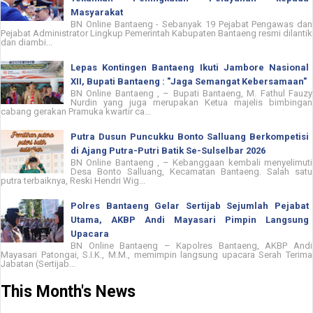
Masyarakat
BN Online Bantaeng - Sebanyak 19 Pejabat Pengawas dan
Pejabat Administrator Lingkup Pemerintah Kabupaten Bantaeng resmi dilantik
dan diambi...
Lepas Kontingen Bantaeng Ikuti Jambore Nasional
XII, Bupati Bantaeng : "Jaga Semangat Kebersamaan"
BN Online Bantaeng , – Bupati Bantaeng, M. Fathul Fauzy
Nurdin yang juga merupakan Ketua majelis bimbingan
cabang gerakan Pramuka kwartir ca...
Putra Dusun Puncukku Bonto Salluang Berkompetisi
di Ajang Putra-Putri Batik Se-Sulselbar 2026
BN Online Bantaeng , – Kebanggaan kembali menyelimuti
Desa Bonto Salluang, Kecamatan Bantaeng. Salah satu
putra terbaiknya, Reski Hendri Wig...
Polres Bantaeng Gelar Sertijab Sejumlah Pejabat
Utama, AKBP Andi Mayasari Pimpin Langsung
Upacara
BN Online Bantaeng – Kapolres Bantaeng, AKBP Andi
Mayasari Patongai, S.I.K., M.M., memimpin langsung upacara Serah Terima
Jabatan (Sertijab...
This Month's News