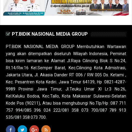
PT.BIDIK NASIONAL MEDIA GROUP
PT.BIDIK NASIONAL MEDIA GROUP Membutuhkan Wartawan
yang akan ditempatkan diseluruh Wilayah Indonesia, Peminat
bisa kirim lamaran ke Alamat Jl.Raya Cilincing Blok S No.24,
Rt.14/Rw.16 Kel.Semper Barat, Kec.Cilincing Kota Admistrasi,
Jakarta Utara, Jl. Akasia Dander RT 006 / RW 005 Ds. Ketami ,
Kec. Pesantren Kota Kediri. Jawa Timur 64139, Hp :0821-4287-
9989 Provinsi Jawa Timur, Jl.Teuku Umar XI Lr.3 No.26,
Kel.Kaluku Bodoa, Kec.Tallo, Kota Makassar Sulawesi-Selatan
Kode Pos (90211), Atau bisa menghubungi No.Tlp/Hp :087 711
757 994/085 396 024 222/081 358 073 700/087 789 913
535/081 358 073 700.