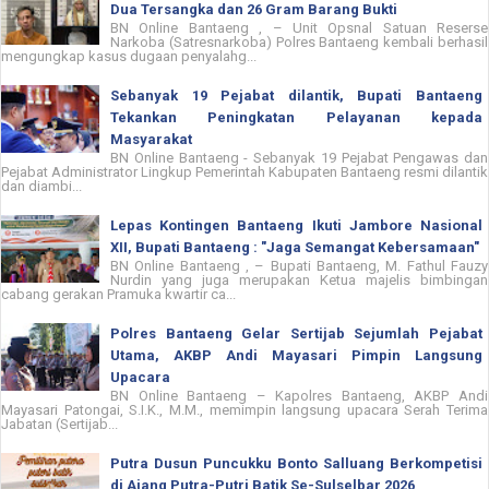
Dua Tersangka dan 26 Gram Barang Bukti
BN Online Bantaeng , – Unit Opsnal Satuan Reserse
Narkoba (Satresnarkoba) Polres Bantaeng kembali berhasil
mengungkap kasus dugaan penyalahg...
Sebanyak 19 Pejabat dilantik, Bupati Bantaeng
Tekankan Peningkatan Pelayanan kepada
Masyarakat
BN Online Bantaeng - Sebanyak 19 Pejabat Pengawas dan
Pejabat Administrator Lingkup Pemerintah Kabupaten Bantaeng resmi dilantik
dan diambi...
Lepas Kontingen Bantaeng Ikuti Jambore Nasional
XII, Bupati Bantaeng : "Jaga Semangat Kebersamaan"
BN Online Bantaeng , – Bupati Bantaeng, M. Fathul Fauzy
Nurdin yang juga merupakan Ketua majelis bimbingan
cabang gerakan Pramuka kwartir ca...
Polres Bantaeng Gelar Sertijab Sejumlah Pejabat
Utama, AKBP Andi Mayasari Pimpin Langsung
Upacara
BN Online Bantaeng – Kapolres Bantaeng, AKBP Andi
Mayasari Patongai, S.I.K., M.M., memimpin langsung upacara Serah Terima
Jabatan (Sertijab...
Putra Dusun Puncukku Bonto Salluang Berkompetisi
di Ajang Putra-Putri Batik Se-Sulselbar 2026