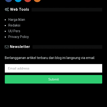
Web Tools
Harga Iklan
Redaksi
UU Pers
Privacy Policy
Newsletter
Berlangganan artikel terbaru dari blog ini langsung via email.
Copyright ©
2026
PT.Bidik Nasional Media Group
PT.Bidik Nasional
Media Group
Seputar
| Distributed By
www.bidiknasional.co.id
Powered by
Media
Siber