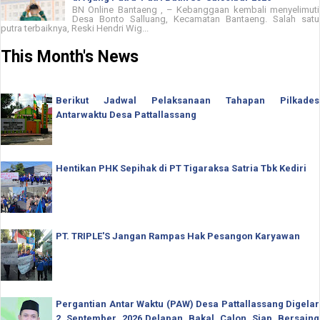
BN Online Bantaeng , – Kebanggaan kembali menyelimuti
Desa Bonto Salluang, Kecamatan Bantaeng. Salah satu
putra terbaiknya, Reski Hendri Wig...
This Month's News
Berikut Jadwal Pelaksanaan Tahapan Pilkades
Antarwaktu Desa Pattallassang
Hentikan PHK Sepihak di PT Tigaraksa Satria Tbk Kediri
PT. TRIPLE'S Jangan Rampas Hak Pesangon Karyawan
Pergantian Antar Waktu (PAW) Desa Pattallassang Digelar
2 September 2026,Delapan Bakal Calon Siap Bersaing