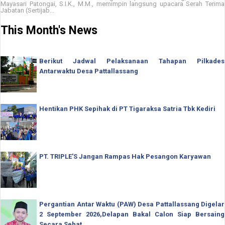
Mayasari Patongai, S.I.K., M.M., memimpin langsung upacara Serah Terima
Jabatan (Sertijab...
This Month's News
Berikut Jadwal Pelaksanaan Tahapan Pilkades
Antarwaktu Desa Pattallassang
Hentikan PHK Sepihak di PT Tigaraksa Satria Tbk Kediri
PT. TRIPLE'S Jangan Rampas Hak Pesangon Karyawan
Pergantian Antar Waktu (PAW) Desa Pattallassang Digelar
2 September 2026,Delapan Bakal Calon Siap Bersaing
Secara Sehat