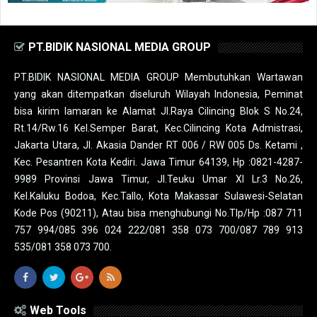
PT.BIDIK NASIONAL MEDIA GROUP
PT.BIDIK NASIONAL MEDIA GROUP Membutuhkan Wartawan
yang akan ditempatkan diseluruh Wilayah Indonesia, Peminat
bisa kirim lamaran ke Alamat Jl.Raya Cilincing Blok S No.24,
Rt.14/Rw.16 Kel.Semper Barat, Kec.Cilincing Kota Admistrasi,
Jakarta Utara, Jl. Akasia Dander RT 006 / RW 005 Ds. Ketami ,
Kec. Pesantren Kota Kediri. Jawa Timur 64139, Hp :0821-4287-
9989 Provinsi Jawa Timur, Jl.Teuku Umar XI Lr.3 No.26,
Kel.Kaluku Bodoa, Kec.Tallo, Kota Makassar Sulawesi-Selatan
Kode Pos (90211), Atau bisa menghubungi No.Tlp/Hp :087 711
757 994/085 396 024 222/081 358 073 700/087 789 913
535/081 358 073 700.
Web Tools