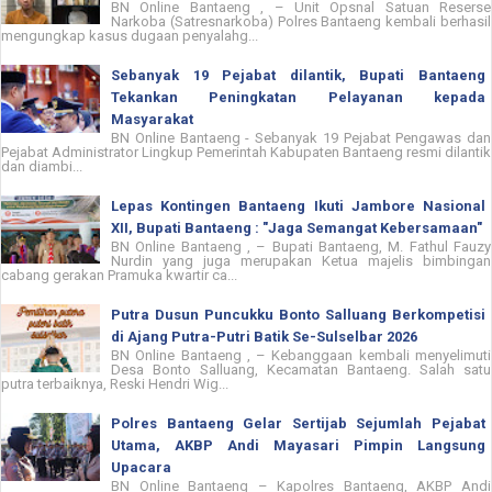
BN Online Bantaeng , – Unit Opsnal Satuan Reserse
Narkoba (Satresnarkoba) Polres Bantaeng kembali berhasil
mengungkap kasus dugaan penyalahg...
Sebanyak 19 Pejabat dilantik, Bupati Bantaeng
Tekankan Peningkatan Pelayanan kepada
Masyarakat
BN Online Bantaeng - Sebanyak 19 Pejabat Pengawas dan
Pejabat Administrator Lingkup Pemerintah Kabupaten Bantaeng resmi dilantik
dan diambi...
Lepas Kontingen Bantaeng Ikuti Jambore Nasional
XII, Bupati Bantaeng : "Jaga Semangat Kebersamaan"
BN Online Bantaeng , – Bupati Bantaeng, M. Fathul Fauzy
Nurdin yang juga merupakan Ketua majelis bimbingan
cabang gerakan Pramuka kwartir ca...
Putra Dusun Puncukku Bonto Salluang Berkompetisi
di Ajang Putra-Putri Batik Se-Sulselbar 2026
BN Online Bantaeng , – Kebanggaan kembali menyelimuti
Desa Bonto Salluang, Kecamatan Bantaeng. Salah satu
putra terbaiknya, Reski Hendri Wig...
Polres Bantaeng Gelar Sertijab Sejumlah Pejabat
Utama, AKBP Andi Mayasari Pimpin Langsung
Upacara
BN Online Bantaeng – Kapolres Bantaeng, AKBP Andi