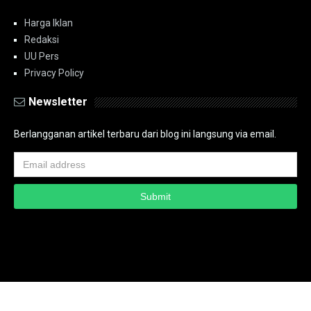
Harga Iklan
Redaksi
UU Pers
Privacy Policy
Newsletter
Berlangganan artikel terbaru dari blog ini langsung via email.
Copyright ©
2026
PT.Bidik Nasional Media Group
PT.Bidik Nasional
Media Group
Seputar
| Distributed By
www.bidiknasional.co.id
Powered by
Media
Siber