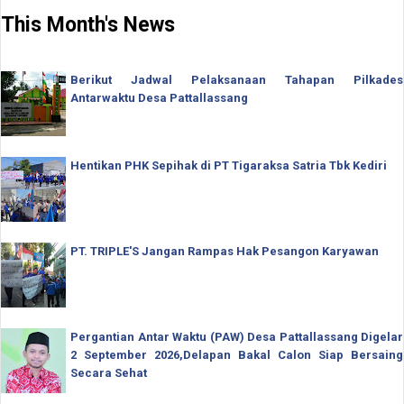
This Month's News
Berikut Jadwal Pelaksanaan Tahapan Pilkades
Antarwaktu Desa Pattallassang
Hentikan PHK Sepihak di PT Tigaraksa Satria Tbk Kediri
PT. TRIPLE'S Jangan Rampas Hak Pesangon Karyawan
Pergantian Antar Waktu (PAW) Desa Pattallassang Digelar
2 September 2026,Delapan Bakal Calon Siap Bersaing
Secara Sehat