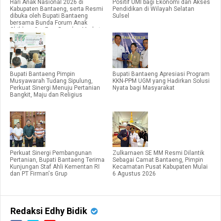
Hari Anak Nasional 2026 di
Positif UMI bagi Ekonomi dan Akses
Kabupaten Bantaeng, serta Resmi
Pendidikan di Wilayah Selatan
dibuka oleh Bupati Bantaeng
Sulsel
bersama Bunda Forum Anak
Children Car Free Day dan Market
Day.
Bupati Bantaeng Pimpin
Bupati Bantaeng Apresiasi Program
Musyawarah Tudang Sipulung,
KKN-PPM UGM yang Hadirkan Solusi
Perkuat Sinergi Menuju Pertanian
Nyata bagi Masyarakat
Bangkit, Maju dan Religius
Perkuat Sinergi Pembangunan
Zulkarnaen SE MM Resmi Dilantik
Pertanian, Bupati Bantaeng Terima
Sebagai Camat Bantaeng, Pimpin
Kunjungan Staf Ahli Kementan RI
Kecamatan Pusat Kabupaten Mulai
dan PT Firman's Grup
6 Agustus 2026
Redaksi Edhy Bidik