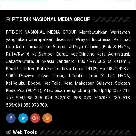
PT.BIDIK NASIONAL MEDIA GROUP
PT.BIDIK NASIONAL MEDIA GROUP Membutuhkan Wartawan
yang akan ditempatkan diseluruh Wilayah Indonesia, Peminat
bisa kirim lamaran ke Alamat Jl.Raya Cilincing Blok S No.24,
Rt.14/Rw.16 Kel.Semper Barat, Kec.Cilincing Kota Admistrasi,
Jakarta Utara, Jl. Akasia Dander RT 006 / RW 005 Ds. Ketami ,
Kec. Pesantren Kota Kediri. Jawa Timur 64139, Hp :0821-4287-
9989 Provinsi Jawa Timur, Jl.Teuku Umar XI Lr.3 No.26,
Kel.Kaluku Bodoa, Kec.Tallo, Kota Makassar Sulawesi-Selatan
Kode Pos (90211), Atau bisa menghubungi No.Tlp/Hp :087 711
757 994/085 396 024 222/081 358 073 700/087 789 913
535/081 358 073 700.
Web Tools