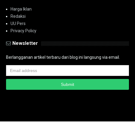
Harga Iklan
Redaksi
UU Pers
Privacy Policy
Newsletter
Berlangganan artikel terbaru dari blog ini langsung via email.
Copyright ©
2026
PT.Bidik Nasional Media Group
PT.Bidik Nasional
Media Group
Seputar
| Distributed By
www.bidiknasional.co.id
Powered by
Media
Siber