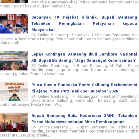
Narkoba (Satresnarkoba) Polres Bantaeng kembali berhasil
mengungkap kasus dugaan penyalahg...
Sebanyak 19 Pejabat dilantik, Bupati Bantaeng
Tekankan Peningkatan Pelayanan kepada
Masyarakat
BN Online Bantaeng - Sebanyak 19 Pejabat Pengawas dan
Pejabat Administrator Lingkup Pemerintah Kabupaten Bantaeng resmi dilantik
dan diambi...
Lepas Kontingen Bantaeng Ikuti Jambore Nasional
XII, Bupati Bantaeng : "Jaga Semangat Kebersamaan"
BN Online Bantaeng , – Bupati Bantaeng, M. Fathul Fauzy
Nurdin yang juga merupakan Ketua majelis bimbingan
cabang gerakan Pramuka kwartir ca...
Putra Dusun Puncukku Bonto Salluang Berkompetisi
di Ajang Putra-Putri Batik Se-Sulselbar 2026
BN Online Bantaeng , – Kebanggaan kembali menyelimuti
Desa Bonto Salluang, Kecamatan Bantaeng. Salah satu
putra terbaiknya, Reski Hendri Wig...
Bupati Bantaeng Buka Kaderisasi GMNI, Tekankan
Peran Mahasiswa sebagai Mitra Pembangunan
BN Online Bantaeng , – Bupati Bantaeng, M. Fathul Fauzi
Nurdin, secara resmi membuka kegiatan Kaderisasi Tingkat
Dasar (KTD) III yang disele...