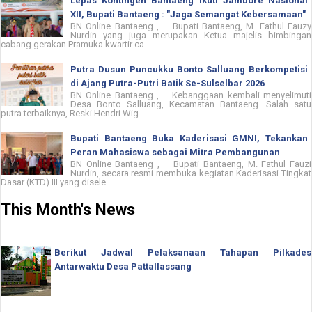
Lepas Kontingen Bantaeng Ikuti Jambore Nasional
XII, Bupati Bantaeng : "Jaga Semangat Kebersamaan"
BN Online Bantaeng , – Bupati Bantaeng, M. Fathul Fauzy
Nurdin yang juga merupakan Ketua majelis bimbingan
cabang gerakan Pramuka kwartir ca...
Putra Dusun Puncukku Bonto Salluang Berkompetisi
di Ajang Putra-Putri Batik Se-Sulselbar 2026
BN Online Bantaeng , – Kebanggaan kembali menyelimuti
Desa Bonto Salluang, Kecamatan Bantaeng. Salah satu
putra terbaiknya, Reski Hendri Wig...
Bupati Bantaeng Buka Kaderisasi GMNI, Tekankan
Peran Mahasiswa sebagai Mitra Pembangunan
BN Online Bantaeng , – Bupati Bantaeng, M. Fathul Fauzi
Nurdin, secara resmi membuka kegiatan Kaderisasi Tingkat
Dasar (KTD) III yang disele...
This Month's News
Berikut Jadwal Pelaksanaan Tahapan Pilkades
Antarwaktu Desa Pattallassang