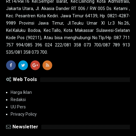
Rt.14/Rw.16 Kel.Semper Barat, Kec.Cilincing Kota Admistrasi,
Jakarta Utara, Jl. Akasia Dander RT 006 / RW 005 Ds. Ketami ,
Kec. Pesantren Kota Kediri. Jawa Timur 64139, Hp :0821-4287-
9989 Provinsi Jawa Timur, Jl.Teuku Umar XI Lr.3 No.26,
Kel.Kaluku Bodoa, Kec.Tallo, Kota Makassar Sulawesi-Selatan
Kode Pos (90211), Atau bisa menghubungi No.Tlp/Hp :087 711
757 994/085 396 024 222/081 358 073 700/087 789 913
535/081 358 073 700.
Web Tools
Harga Iklan
Redaksi
UU Pers
Privacy Policy
Newsletter