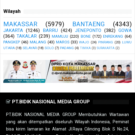
Wilayah
MAKASSAR
(5979)
BANTAENG
(4343)
JAKARTA
(1246)
BARRU
(424)
JENEPONTO
(382)
GOWA
(364)
TAKALAR
(239)
MAMUJU
(220)
BONE
(172)
ENREKANG
(64)
PANGKEP
(46)
MALANG
(43)
MAROS
(33)
WAJO
(24)
PINRANG
(20)
LUWU
UTARA
(18)
SELAYAR
(18)
SOLO
(7)
PADANG
(4)
TIMIKA
(3)
SURAKARTA
(2)
PT.BIDIK NASIONAL MEDIA GROUP
PT.BIDIK NASIONAL MEDIA GROUP Membutuhkan Wartawan
yang akan ditempatkan diseluruh Wilayah Indonesia, Peminat
bisa kirim lamaran ke Alamat Jl.Raya Cilincing Blok S No.24,