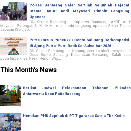
Polres Bantaeng Gelar Sertijab Sejumlah Pejabat
Utama, AKBP Andi Mayasari Pimpin Langsung
Upacara
BN Online Bantaeng – Kapolres Bantaeng, AKBP Andi
Mayasari Patongai, S.I.K., M.M., memimpin langsung upacara Serah Terima
Jabatan (Sertijab...
Putra Dusun Puncukku Bonto Salluang Berkompetisi
di Ajang Putra-Putri Batik Se-Sulselbar 2026
BN Online Bantaeng , – Kebanggaan kembali menyelimuti
Desa Bonto Salluang, Kecamatan Bantaeng. Salah satu
putra terbaiknya, Reski Hendri Wig...
This Month's News
Berikut Jadwal Pelaksanaan Tahapan Pilkades
Antarwaktu Desa Pattallassang
Hentikan PHK Sepihak di PT Tigaraksa Satria Tbk Kediri