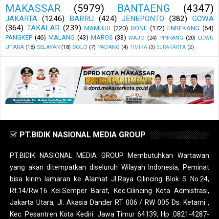
MAKASSAR
(5979)
BANTAENG
(4347)
JAKARTA
(1246)
BARRU
(424)
JENEPONTO
(382)
GOWA
(364)
TAKALAR
(239)
MAMUJU
(220)
BONE
(172)
ENREKANG
(64)
PANGKEP
(46)
MALANG
(43)
MAROS
(33)
WAJO
(24)
PINRANG
(20)
LUWU
UTARA
(18)
SELAYAR
(18)
SOLO
(7)
PADANG
(4)
TIMIKA
(3)
SURAKARTA
(2)
PT.BIDIK NASIONAL MEDIA GROUP
PT.BIDIK NASIONAL MEDIA GROUP Membutuhkan Wartawan
yang akan ditempatkan diseluruh Wilayah Indonesia, Peminat
bisa kirim lamaran ke Alamat Jl.Raya Cilincing Blok S No.24,
Rt.14/Rw.16 Kel.Semper Barat, Kec.Cilincing Kota Admistrasi,
Jakarta Utara, Jl. Akasia Dander RT 006 / RW 005 Ds. Ketami ,
Kec. Pesantren Kota Kediri. Jawa Timur 64139, Hp :0821-4287-