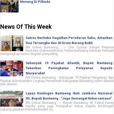
Menang Di Pilkada
News Of This Week
Satres Narkoba Gagalkan Peredaran Sabu, Amankan
Dua Tersangka dan 26 Gram Barang Bukti
BN Online Bantaeng , – Unit Opsnal Satuan Reserse
Narkoba (Satresnarkoba) Polres Bantaeng kembali berhasil
mengungkap kasus dugaan penyalahg...
Sebanyak 19 Pejabat dilantik, Bupati Bantaeng
Tekankan Peningkatan Pelayanan kepada
Masyarakat
BN Online Bantaeng - Sebanyak 19 Pejabat Pengawas dan
Pejabat Administrator Lingkup Pemerintah Kabupaten Bantaeng resmi dilantik
dan diambi...
Lepas Kontingen Bantaeng Ikuti Jambore Nasional
XII, Bupati Bantaeng : "Jaga Semangat Kebersamaan"
BN Online Bantaeng , – Bupati Bantaeng, M. Fathul Fauzy
Nurdin yang juga merupakan Ketua majelis bimbingan
cabang gerakan Pramuka kwartir ca...