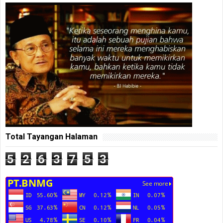
Total Tayangan Halaman
5
2
6
3
7
5
3