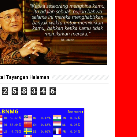
tal Tayangan Halaman
2
5
8
3
4
6