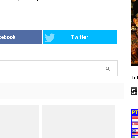
cebook
Twitter
To
5