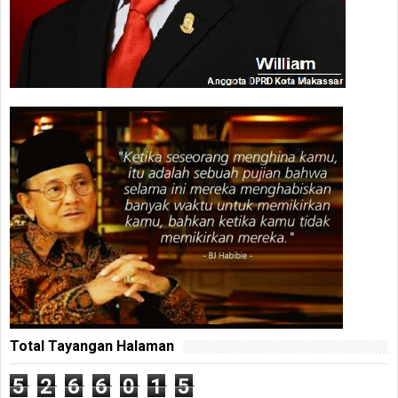
Total Tayangan Halaman
5
2
6
6
0
1
5