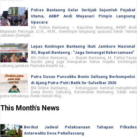
Polres Bantaeng Gelar Sertijab Sejumlah Pejabat
Utama, AKBP Andi Mayasari Pimpin Langsung
Upacara
BN Online Bantaeng – Kapolres Bantaeng, AKBP Andi
Mayasari Patongai, S.I.K., M.M., memimpin langsung upacara Serah Terima
Jabatan (Sertijab...
Lepas Kontingen Bantaeng Ikuti Jambore Nasional
XII, Bupati Bantaeng : "Jaga Semangat Kebersamaan"
BN Online Bantaeng , – Bupati Bantaeng, M. Fathul Fauzy
Nurdin yang juga merupakan Ketua majelis bimbingan
cabang gerakan Pramuka kwartir ca...
Putra Dusun Puncukku Bonto Salluang Berkompetisi
di Ajang Putra-Putri Batik Se-Sulselbar 2026
BN Online Bantaeng , – Kebanggaan kembali menyelimuti
Desa Bonto Salluang, Kecamatan Bantaeng. Salah satu
putra terbaiknya, Reski Hendri Wig...
This Month's News
Berikut Jadwal Pelaksanaan Tahapan Pilkades
Antarwaktu Desa Pattallassang