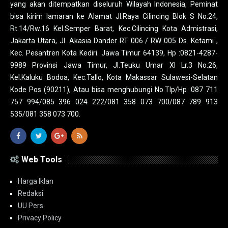
yang akan ditempatkan diseluruh Wilayah Indonesia, Peminat
bisa kirim lamaran ke Alamat Jl.Raya Cilincing Blok S No.24,
Rt.14/Rw.16 Kel.Semper Barat, Kec.Cilincing Kota Admistrasi,
Jakarta Utara, Jl. Akasia Dander RT 006 / RW 005 Ds. Ketami ,
Kec. Pesantren Kota Kediri. Jawa Timur 64139, Hp :0821-4287-
9989 Provinsi Jawa Timur, Jl.Teuku Umar XI Lr.3 No.26,
Kel.Kaluku Bodoa, Kec.Tallo, Kota Makassar Sulawesi-Selatan
Kode Pos (90211), Atau bisa menghubungi No.Tlp/Hp :087 711
757 994/085 396 024 222/081 358 073 700/087 789 913
535/081 358 073 700.
Web Tools
Harga Iklan
Redaksi
UU Pers
Privacy Policy