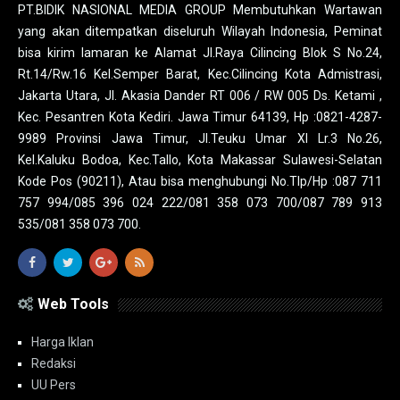
PT.BIDIK NASIONAL MEDIA GROUP Membutuhkan Wartawan
yang akan ditempatkan diseluruh Wilayah Indonesia, Peminat
bisa kirim lamaran ke Alamat Jl.Raya Cilincing Blok S No.24,
Rt.14/Rw.16 Kel.Semper Barat, Kec.Cilincing Kota Admistrasi,
Jakarta Utara, Jl. Akasia Dander RT 006 / RW 005 Ds. Ketami ,
Kec. Pesantren Kota Kediri. Jawa Timur 64139, Hp :0821-4287-
9989 Provinsi Jawa Timur, Jl.Teuku Umar XI Lr.3 No.26,
Kel.Kaluku Bodoa, Kec.Tallo, Kota Makassar Sulawesi-Selatan
Kode Pos (90211), Atau bisa menghubungi No.Tlp/Hp :087 711
757 994/085 396 024 222/081 358 073 700/087 789 913
535/081 358 073 700.
Web Tools
Harga Iklan
Redaksi
UU Pers