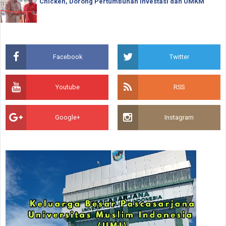
Chicken, Dorong Pertumbuhan Investasi dan UMKM
Facebook
Twitter
Youtube
RSS
Google+
Instagram