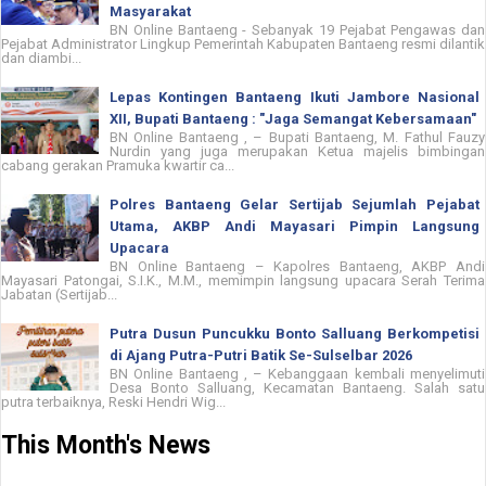
Masyarakat
BN Online Bantaeng - Sebanyak 19 Pejabat Pengawas dan
Pejabat Administrator Lingkup Pemerintah Kabupaten Bantaeng resmi dilantik
dan diambi...
Lepas Kontingen Bantaeng Ikuti Jambore Nasional
XII, Bupati Bantaeng : "Jaga Semangat Kebersamaan"
BN Online Bantaeng , – Bupati Bantaeng, M. Fathul Fauzy
Nurdin yang juga merupakan Ketua majelis bimbingan
cabang gerakan Pramuka kwartir ca...
Polres Bantaeng Gelar Sertijab Sejumlah Pejabat
Utama, AKBP Andi Mayasari Pimpin Langsung
Upacara
BN Online Bantaeng – Kapolres Bantaeng, AKBP Andi
Mayasari Patongai, S.I.K., M.M., memimpin langsung upacara Serah Terima
Jabatan (Sertijab...
Putra Dusun Puncukku Bonto Salluang Berkompetisi
di Ajang Putra-Putri Batik Se-Sulselbar 2026
BN Online Bantaeng , – Kebanggaan kembali menyelimuti
Desa Bonto Salluang, Kecamatan Bantaeng. Salah satu
putra terbaiknya, Reski Hendri Wig...
This Month's News