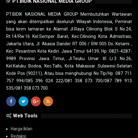
PT.BIDIK NASIONAL MEDIA GROUP
PT.BIDIK NASIONAL MEDIA GROUP Membutuhkan Wartawan
yang akan ditempatkan diseluruh Wilayah Indonesia, Peminat
bisa kirim lamaran ke Alamat Jl.Raya Cilincing Blok S No.24,
Rt.14/Rw.16 Kel.Semper Barat, Kec.Cilincing Kota Admistrasi,
Jakarta Utara, Jl. Akasia Dander RT 006 / RW 005 Ds. Ketami ,
Kec. Pesantren Kota Kediri. Jawa Timur 64139, Hp :0821-4287-
9989 Provinsi Jawa Timur, Jl.Teuku Umar XI Lr.3 No.26,
Kel.Kaluku Bodoa, Kec.Tallo, Kota Makassar Sulawesi-Selatan
Kode Pos (90211), Atau bisa menghubungi No.Tlp/Hp :087 711
757 994/085 396 024 222/081 358 073 700/087 789 913
535/081 358 073 700.
Web Tools
Harga Iklan
Redaksi