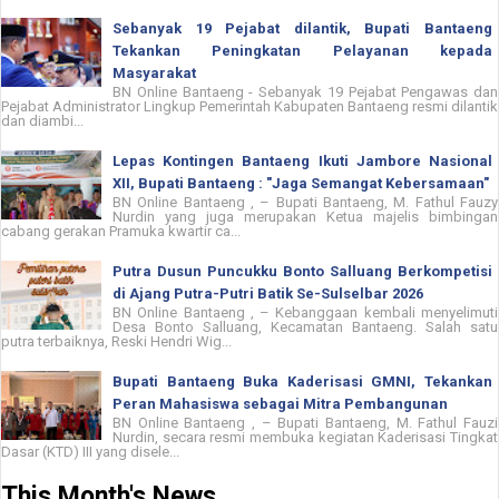
Sebanyak 19 Pejabat dilantik, Bupati Bantaeng
Tekankan Peningkatan Pelayanan kepada
Masyarakat
BN Online Bantaeng - Sebanyak 19 Pejabat Pengawas dan
Pejabat Administrator Lingkup Pemerintah Kabupaten Bantaeng resmi dilantik
dan diambi...
Lepas Kontingen Bantaeng Ikuti Jambore Nasional
XII, Bupati Bantaeng : "Jaga Semangat Kebersamaan"
BN Online Bantaeng , – Bupati Bantaeng, M. Fathul Fauzy
Nurdin yang juga merupakan Ketua majelis bimbingan
cabang gerakan Pramuka kwartir ca...
Putra Dusun Puncukku Bonto Salluang Berkompetisi
di Ajang Putra-Putri Batik Se-Sulselbar 2026
BN Online Bantaeng , – Kebanggaan kembali menyelimuti
Desa Bonto Salluang, Kecamatan Bantaeng. Salah satu
putra terbaiknya, Reski Hendri Wig...
Bupati Bantaeng Buka Kaderisasi GMNI, Tekankan
Peran Mahasiswa sebagai Mitra Pembangunan
BN Online Bantaeng , – Bupati Bantaeng, M. Fathul Fauzi
Nurdin, secara resmi membuka kegiatan Kaderisasi Tingkat
Dasar (KTD) III yang disele...
This Month's News