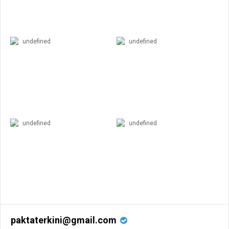
undefined
undefined
undefined
undefined
paktaterkini@gmail.com