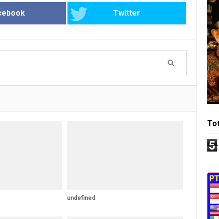
cebook
Twitter
To
5
undefined