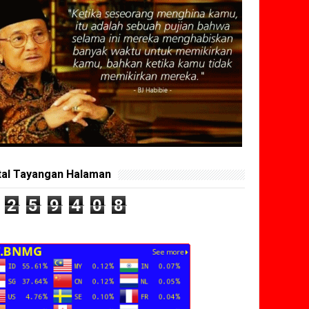
tal Tayangan Halaman
2
5
9
4
0
8