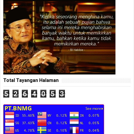
Total Tayangan Halaman
5
2
6
4
0
5
3