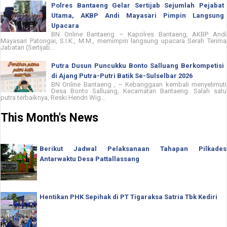
Polres Bantaeng Gelar Sertijab Sejumlah Pejabat
Utama, AKBP Andi Mayasari Pimpin Langsung
Upacara
BN Online Bantaeng – Kapolres Bantaeng, AKBP Andi
Mayasari Patongai, S.I.K., M.M., memimpin langsung upacara Serah Terima
Jabatan (Sertijab...
Putra Dusun Puncukku Bonto Salluang Berkompetisi
di Ajang Putra-Putri Batik Se-Sulselbar 2026
BN Online Bantaeng , – Kebanggaan kembali menyelimuti
Desa Bonto Salluang, Kecamatan Bantaeng. Salah satu
putra terbaiknya, Reski Hendri Wig...
This Month's News
Berikut Jadwal Pelaksanaan Tahapan Pilkades
Antarwaktu Desa Pattallassang
Hentikan PHK Sepihak di PT Tigaraksa Satria Tbk Kediri