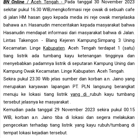
BN Online
/ Aceh Tengah -
Pada tanggal 30 November 2023
sekitar pukul 16.30 WIB,mengkofirmasi reje owak di sebuah cafe
di jalan HM hasan gayo kepada media ini reje owak menjelaska
bahawa a.n. Hasanudin menceritakan kepada masyarakat bahwa
Hasanudin mendapat informasi dari masyarakat bahwa di Jalan.
Lintas Takengon - Blang Kejeren Kampung.Simpang 3 Uning
Kecamatan. Linge
Kabupaten
. Aceh Tengah terdapat 1 (satu)
tiang listrik ada tumbang kayu ketenangan tingginya dan
menyebabkan padamnya listrik di seputaran Kampung Uning dan
Kampung Owak Kecamatan. Linge Kabupaten. Aceh Tengah.
Sekira pukul 23.30 Wib jelas sumber dan korban a.n. Jaino yang
merupakan karyawan lapangan PT. PLN langsung berangkat
menuju ke lokasi tiang listrik
yang di
rubuh kayu tumbang
tersebut jelasnya ke masyarakat .
Kemudian pada tanggal 29 November 2023 sekira pukul 00.15
WIB, korban a.n. Jaino tiba di lokasi dan segera melakukan
pengecekan terhadap tiang listrik yang kayu rubuh/tumbang di
tempat lokasi kejadian tersebut.