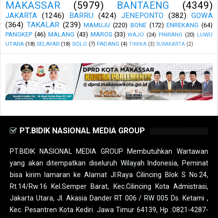
MAKASSAR
(5979)
BANTAENG
(4349)
JAKARTA
(1246)
BARRU
(424)
JENEPONTO
(382)
GOWA
(364)
TAKALAR
(239)
MAMUJU
(220)
BONE
(172)
ENREKANG
(64)
PANGKEP
(46)
MALANG
(43)
MAROS
(33)
WAJO
(24)
PINRANG
(20)
LUWU
UTARA
(18)
SELAYAR
(18)
SOLO
(7)
PADANG
(4)
TIMIKA
(3)
SURAKARTA
(2)
PT.BIDIK NASIONAL MEDIA GROUP
PT.BIDIK NASIONAL MEDIA GROUP Membutuhkan Wartawan
yang akan ditempatkan diseluruh Wilayah Indonesia, Peminat
bisa kirim lamaran ke Alamat Jl.Raya Cilincing Blok S No.24,
Rt.14/Rw.16 Kel.Semper Barat, Kec.Cilincing Kota Admistrasi,
Jakarta Utara, Jl. Akasia Dander RT 006 / RW 005 Ds. Ketami ,
Kec. Pesantren Kota Kediri. Jawa Timur 64139, Hp :0821-4287-