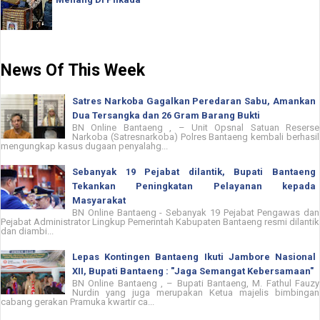
News Of This Week
Satres Narkoba Gagalkan Peredaran Sabu, Amankan
Dua Tersangka dan 26 Gram Barang Bukti
BN Online Bantaeng , – Unit Opsnal Satuan Reserse
Narkoba (Satresnarkoba) Polres Bantaeng kembali berhasil
mengungkap kasus dugaan penyalahg...
Sebanyak 19 Pejabat dilantik, Bupati Bantaeng
Tekankan Peningkatan Pelayanan kepada
Masyarakat
BN Online Bantaeng - Sebanyak 19 Pejabat Pengawas dan
Pejabat Administrator Lingkup Pemerintah Kabupaten Bantaeng resmi dilantik
dan diambi...
Lepas Kontingen Bantaeng Ikuti Jambore Nasional
XII, Bupati Bantaeng : "Jaga Semangat Kebersamaan"
BN Online Bantaeng , – Bupati Bantaeng, M. Fathul Fauzy
Nurdin yang juga merupakan Ketua majelis bimbingan
cabang gerakan Pramuka kwartir ca...