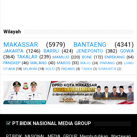
Wilayah
MAKASSAR
(5979)
BANTAENG
(4341)
JAKARTA
(1246)
BARRU
(424)
JENEPONTO
(382)
GOWA
(364)
TAKALAR
(239)
MAMUJU
(220)
BONE
(172)
ENREKANG
(64)
PANGKEP
(46)
MALANG
(43)
MAROS
(33)
WAJO
(24)
PINRANG
(20)
LUWU
UTARA
(18)
SELAYAR
(18)
SOLO
(7)
PADANG
(4)
TIMIKA
(3)
SURAKARTA
(2)
PT.BIDIK NASIONAL MEDIA GROUP
PT.BIDIK NASIONAL MEDIA GROUP Membutuhkan Wartawan