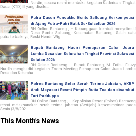
Nurdin, secara resmi membuka kegiatan Kaderisasi Tingkat
Dasar (KTD) III yang disele...
Putra Dusun Puncukku Bonto Salluang Berkompetisi
di Ajang Putra-Putri Batik Se-Sulselbar 2026
BN Online Bantaeng , – Kebanggaan kembali menyelimuti
Desa Bonto Salluang, Kecamatan Bantaeng. Salah satu
putra terbaiknya, Reski Hendri Wig...
Bupati Bantaeng Hadiri Pemaparan Calon Juara
Lomba Desa dan Kelurahan Tingkat Provinsi Sulawesi
Selatan 2026
BN Online Bantaeng – Bupati Bantaeng, M. Fathul Fauzy
Nurdin menghadiri kegiatan Zoom Meeting Pemaparan Calon Juara Lomba
Desa dan Keluraha...
Polres Bantaeng Gelar Serah Terima Jabatan, AKBP
Andi Mayasari Resmi Pimpin Butta Toa dan disambut
Tari Padduppa
BN Online Bantaeng ,– Kepolisian Resor (Polres) Bantaeng
resmi melaksanakan serah terima jabatan (Sertijab) kepemimpinan pada
Senin (3/8/202...
This Month's News