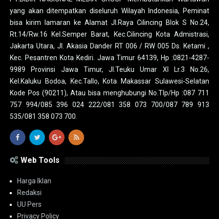
yang akan ditempatkan diseluruh Wilayah Indonesia, Peminat
bisa kirim lamaran ke Alamat Jl.Raya Cilincing Blok S No.24,
Rt.14/Rw.16 Kel.Semper Barat, Kec.Cilincing Kota Admistrasi,
Jakarta Utara, Jl. Akasia Dander RT 006 / RW 005 Ds. Ketami ,
Kec. Pesantren Kota Kediri. Jawa Timur 64139, Hp :0821-4287-
9989 Provinsi Jawa Timur, Jl.Teuku Umar XI Lr.3 No.26,
Kel.Kaluku Bodoa, Kec.Tallo, Kota Makassar Sulawesi-Selatan
Kode Pos (90211), Atau bisa menghubungi No.Tlp/Hp :087 711
757 994/085 396 024 222/081 358 073 700/087 789 913
535/081 358 073 700.
Web Tools
Harga Iklan
Redaksi
UU Pers
Privacy Policy