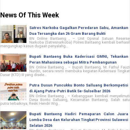
News Of This Week
Satres Narkoba Gagalkan Peredaran Sabu, Amankan
Dua Tersangka dan 26 Gram Barang Bukti
BN Online Bantaeng , – Unit Opsnal Satuan Reserse
Narkoba (Satresnarkoba) Polres Bantaeng kembali berhasil
mengungkap kasus dugaan penyalahg...
Bupati Bantaeng Buka Kaderisasi GMNI, Tekankan
Peran Mahasiswa sebagai Mitra Pembangunan
BN Online Bantaeng , – Bupati Bantaeng, M. Fathul Fauzi
Nurdin, secara resmi membuka kegiatan Kaderisasi Tingkat
Dasar (KTD) III yang disele...
Putra Dusun Puncukku Bonto Salluang Berkompetisi
di Ajang Putra-Putri Batik Se-Sulselbar 2026
BN Online Bantaeng , – Kebanggaan kembali menyelimuti
Desa Bonto Salluang, Kecamatan Bantaeng. Salah satu
putra terbaiknya, Reski Hendri Wig...
Bupati Bantaeng Hadiri Pemaparan Calon Juara
Lomba Desa dan Kelurahan Tingkat Provinsi Sulawesi
Selatan 2026