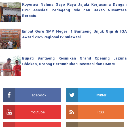
Koperasi Nahma Gayo Raya Jajaki Kerjasama Dengan
DPP Asosiasi Pedagang Mie dan Bakso Nusantara
Bersatu.
Empat Guru SMP Negeri 1 Bantaeng Unjuk Gigi di IGA
Award 2026 Regional IV Sulawesi
Bupati Bantaeng Resmikan Grand Opening Lazuna
Chicken, Dorong Pertumbuhan Investasi dan UMKM
Facebook
Twitter
Youtube
RSS