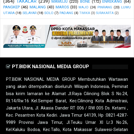
(364)
TAKALAR
(239)
MAMUJU
(220)
BONE
(172)
ENREKANG
(64)
PANGKEP
(46)
MALANG
(43)
MAROS
(33)
WAJO
(24)
PINRANG
(20)
LUWU
UTARA
(18)
SELAYAR
(18)
SOLO
(7)
PADANG
(4)
TIMIKA
(3)
SURAKARTA
(2)
PT.BIDIK NASIONAL MEDIA GROUP
PT.BIDIK NASIONAL MEDIA GROUP Membutuhkan Wartawan
yang akan ditempatkan diseluruh Wilayah Indonesia, Peminat
bisa kirim lamaran ke Alamat Jl.Raya Cilincing Blok S No.24,
Rt.14/Rw.16 Kel.Semper Barat, Kec.Cilincing Kota Admistrasi,
Jakarta Utara, Jl. Akasia Dander RT 006 / RW 005 Ds. Ketami ,
Kec. Pesantren Kota Kediri. Jawa Timur 64139, Hp :0821-4287-
9989 Provinsi Jawa Timur, Jl.Teuku Umar XI Lr.3 No.26,
Kel.Kaluku Bodoa, Kec.Tallo, Kota Makassar Sulawesi-Selatan