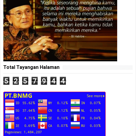
Total Tayangan Halaman
5
2
5
7
9
4
4