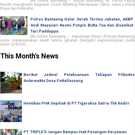
BN Online Bantaeng – Bupati Bantaeng, M. Fathul Fauzy
Nurdin menghadiri kegiatan Zoom Meeting Pemaparan Calon Juara Lomba
Desa dan Keluraha...
Polres Bantaeng Gelar Serah Terima Jabatan, AKBP
Andi Mayasari Resmi Pimpin Butta Toa dan disambut
Tari Padduppa
BN Online Bantaeng ,– Kepolisian Resor (Polres) Bantaeng
resmi melaksanakan serah terima jabatan (Sertijab) kepemimpinan pada
Senin (3/8/202...
This Month's News
Berikut Jadwal Pelaksanaan Tahapan Pilkades
Antarwaktu Desa Pattallassang
Hentikan PHK Sepihak di PT Tigaraksa Satria Tbk Kediri
PT. TRIPLE'S Jangan Rampas Hak Pesangon Karyawan