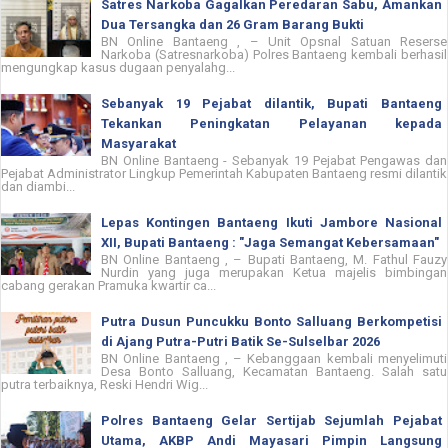
Satres Narkoba Gagalkan Peredaran Sabu, Amankan
Dua Tersangka dan 26 Gram Barang Bukti
BN Online Bantaeng , – Unit Opsnal Satuan Reserse
Narkoba (Satresnarkoba) Polres Bantaeng kembali berhasil
mengungkap kasus dugaan penyalahg...
Sebanyak 19 Pejabat dilantik, Bupati Bantaeng
Tekankan Peningkatan Pelayanan kepada
Masyarakat
BN Online Bantaeng - Sebanyak 19 Pejabat Pengawas dan
Pejabat Administrator Lingkup Pemerintah Kabupaten Bantaeng resmi dilantik
dan diambi...
Lepas Kontingen Bantaeng Ikuti Jambore Nasional
XII, Bupati Bantaeng : "Jaga Semangat Kebersamaan"
BN Online Bantaeng , – Bupati Bantaeng, M. Fathul Fauzy
Nurdin yang juga merupakan Ketua majelis bimbingan
cabang gerakan Pramuka kwartir ca...
Putra Dusun Puncukku Bonto Salluang Berkompetisi
di Ajang Putra-Putri Batik Se-Sulselbar 2026
BN Online Bantaeng , – Kebanggaan kembali menyelimuti
Desa Bonto Salluang, Kecamatan Bantaeng. Salah satu
putra terbaiknya, Reski Hendri Wig...
Polres Bantaeng Gelar Sertijab Sejumlah Pejabat
Utama, AKBP Andi Mayasari Pimpin Langsung