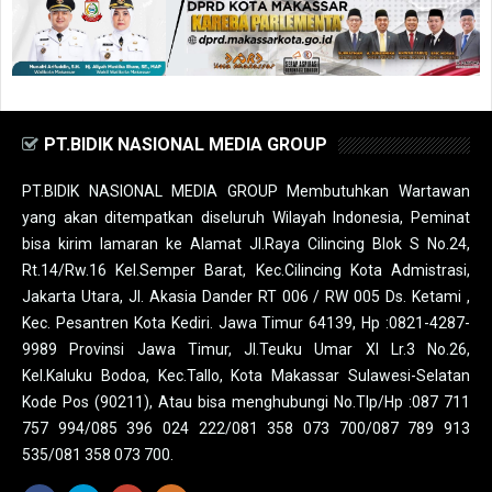
PT.BIDIK NASIONAL MEDIA GROUP
PT.BIDIK NASIONAL MEDIA GROUP Membutuhkan Wartawan
yang akan ditempatkan diseluruh Wilayah Indonesia, Peminat
bisa kirim lamaran ke Alamat Jl.Raya Cilincing Blok S No.24,
Rt.14/Rw.16 Kel.Semper Barat, Kec.Cilincing Kota Admistrasi,
Jakarta Utara, Jl. Akasia Dander RT 006 / RW 005 Ds. Ketami ,
Kec. Pesantren Kota Kediri. Jawa Timur 64139, Hp :0821-4287-
9989 Provinsi Jawa Timur, Jl.Teuku Umar XI Lr.3 No.26,
Kel.Kaluku Bodoa, Kec.Tallo, Kota Makassar Sulawesi-Selatan
Kode Pos (90211), Atau bisa menghubungi No.Tlp/Hp :087 711
757 994/085 396 024 222/081 358 073 700/087 789 913
535/081 358 073 700.