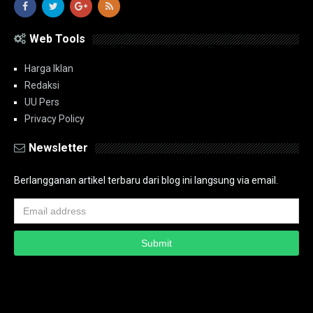
Web Tools
Harga Iklan
Redaksi
UU Pers
Privacy Policy
Newsletter
Berlangganan artikel terbaru dari blog ini langsung via email.
Copyright ©
2026
PT.Bidik Nasional Media Group
PT.Bidik Nasional
Media Group
Seputar
| Distributed By
www.bidiknasional.co.id
Powered by
Media
Siber