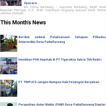
Upacara
BN Online Bantaeng – Kapolres Bantaeng, AKBP Andi
Mayasari Patongai, S.I.K., M.M., memimpin langsung upacara Serah Terima
Jabatan (Sertijab...
This Month's News
Berikut Jadwal Pelaksanaan Tahapan Pilkades
Antarwaktu Desa Pattallassang
Hentikan PHK Sepihak di PT Tigaraksa Satria Tbk Kediri
PT. TRIPLE'S Jangan Rampas Hak Pesangon Karyawan
Pergantian Antar Waktu (PAW) Desa Pattallassang Digelar