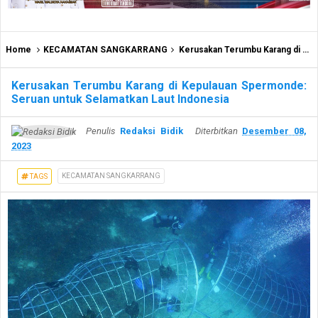
Home
KECAMATAN SANGKARRANG
Kerusakan Terumbu Karang di Kepulauan Spermonde: Seruan untuk Selamatkan Laut Indonesia
Kerusakan Terumbu Karang di Kepulauan Spermonde:
Seruan untuk Selamatkan Laut Indonesia
Penulis
Redaksi Bidik
Diterbitkan
Desember 08,
2023
KECAMATAN SANGKARRANG
TAGS