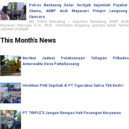
Polres Bantaeng Gelar Sertijab Sejumlah Pejabat
Utama, AKBP Andi Mayasari Pimpin Langsung
Upacara
BN Online Bantaeng – Kapolres Bantaeng, AKBP Andi
Mayasari Patongai, S.I.K., M.M., memimpin langsung upacara Serah Terima
Jabatan (Sertijab...
This Month's News
Berikut Jadwal Pelaksanaan Tahapan Pilkades
Antarwaktu Desa Pattallassang
Hentikan PHK Sepihak di PT Tigaraksa Satria Tbk Kediri
PT. TRIPLE'S Jangan Rampas Hak Pesangon Karyawan