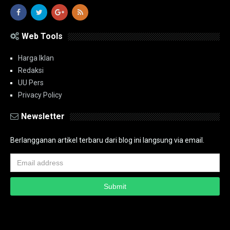
Web Tools
Harga Iklan
Redaksi
UU Pers
Privacy Policy
Newsletter
Berlangganan artikel terbaru dari blog ini langsung via email.
Copyright ©
2026
PT.Bidik Nasional Media Group
PT.Bidik Nasional
Media Group
Seputar
| Distributed By
www.bidiknasional.co.id
Powered by
Media