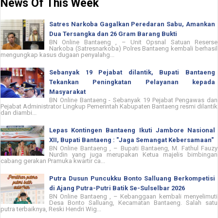
News Of This Week
Satres Narkoba Gagalkan Peredaran Sabu, Amankan
Dua Tersangka dan 26 Gram Barang Bukti
BN Online Bantaeng , – Unit Opsnal Satuan Reserse
Narkoba (Satresnarkoba) Polres Bantaeng kembali berhasil
mengungkap kasus dugaan penyalahg...
Sebanyak 19 Pejabat dilantik, Bupati Bantaeng
Tekankan Peningkatan Pelayanan kepada
Masyarakat
BN Online Bantaeng - Sebanyak 19 Pejabat Pengawas dan
Pejabat Administrator Lingkup Pemerintah Kabupaten Bantaeng resmi dilantik
dan diambi...
Lepas Kontingen Bantaeng Ikuti Jambore Nasional
XII, Bupati Bantaeng : "Jaga Semangat Kebersamaan"
BN Online Bantaeng , – Bupati Bantaeng, M. Fathul Fauzy
Nurdin yang juga merupakan Ketua majelis bimbingan
cabang gerakan Pramuka kwartir ca...
Putra Dusun Puncukku Bonto Salluang Berkompetisi
di Ajang Putra-Putri Batik Se-Sulselbar 2026
BN Online Bantaeng , – Kebanggaan kembali menyelimuti
Desa Bonto Salluang, Kecamatan Bantaeng. Salah satu
putra terbaiknya, Reski Hendri Wig...