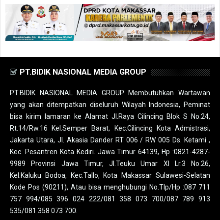
PT.BIDIK NASIONAL MEDIA GROUP
PT.BIDIK NASIONAL MEDIA GROUP Membutuhkan Wartawan
yang akan ditempatkan diseluruh Wilayah Indonesia, Peminat
bisa kirim lamaran ke Alamat Jl.Raya Cilincing Blok S No.24,
Rt.14/Rw.16 Kel.Semper Barat, Kec.Cilincing Kota Admistrasi,
Jakarta Utara, Jl. Akasia Dander RT 006 / RW 005 Ds. Ketami ,
Kec. Pesantren Kota Kediri. Jawa Timur 64139, Hp :0821-4287-
9989 Provinsi Jawa Timur, Jl.Teuku Umar XI Lr.3 No.26,
Kel.Kaluku Bodoa, Kec.Tallo, Kota Makassar Sulawesi-Selatan
Kode Pos (90211), Atau bisa menghubungi No.Tlp/Hp :087 711
757 994/085 396 024 222/081 358 073 700/087 789 913
535/081 358 073 700.