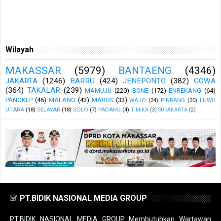
Wilayah
MAKASSAR
(5979)
BANTAENG
(4346)
JAKARTA
(1246)
BARRU
(424)
JENEPONTO
(382)
GOWA
(364)
TAKALAR
(239)
MAMUJU
(220)
BONE
(172)
ENREKANG
(64)
PANGKEP
(46)
MALANG
(43)
MAROS
(33)
WAJO
(24)
PINRANG
(20)
LUWU
UTARA
(18)
SELAYAR
(18)
SOLO
(7)
PADANG
(4)
TIMIKA
(3)
SURAKARTA
(2)
PT.BIDIK NASIONAL MEDIA GROUP
PT.BIDIK NASIONAL MEDIA GROUP Membutuhkan Wartawan