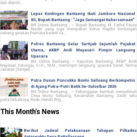
dan diambi...
Lepas Kontingen Bantaeng Ikuti Jambore Nasional
XII, Bupati Bantaeng : "Jaga Semangat Kebersamaan"
BN Online Bantaeng , – Bupati Bantaeng, M. Fathul Fauzy
Nurdin yang juga merupakan Ketua majelis bimbingan
cabang gerakan Pramuka kwartir ca...
Polres Bantaeng Gelar Sertijab Sejumlah Pejabat
Utama, AKBP Andi Mayasari Pimpin Langsung
Upacara
BN Online Bantaeng – Kapolres Bantaeng, AKBP Andi
Mayasari Patongai, S.I.K., M.M., memimpin langsung upacara Serah Terima
Jabatan (Sertijab...
Putra Dusun Puncukku Bonto Salluang Berkompetisi
di Ajang Putra-Putri Batik Se-Sulselbar 2026
BN Online Bantaeng , – Kebanggaan kembali menyelimuti
Desa Bonto Salluang, Kecamatan Bantaeng. Salah satu
putra terbaiknya, Reski Hendri Wig...
This Month's News
Berikut Jadwal Pelaksanaan Tahapan Pilkades
Antarwaktu Desa Pattallassang