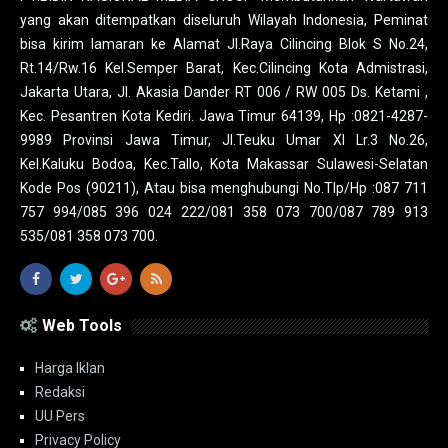
yang akan ditempatkan diseluruh Wilayah Indonesia, Peminat
bisa kirim lamaran ke Alamat Jl.Raya Cilincing Blok S No.24,
Rt.14/Rw.16 Kel.Semper Barat, Kec.Cilincing Kota Admistrasi,
Jakarta Utara, Jl. Akasia Dander RT 006 / RW 005 Ds. Ketami ,
Kec. Pesantren Kota Kediri. Jawa Timur 64139, Hp :0821-4287-
9989 Provinsi Jawa Timur, Jl.Teuku Umar XI Lr.3 No.26,
Kel.Kaluku Bodoa, Kec.Tallo, Kota Makassar Sulawesi-Selatan
Kode Pos (90211), Atau bisa menghubungi No.Tlp/Hp :087 711
757 994/085 396 024 222/081 358 073 700/087 789 913
535/081 358 073 700.
Web Tools
Harga Iklan
Redaksi
UU Pers
Privacy Policy