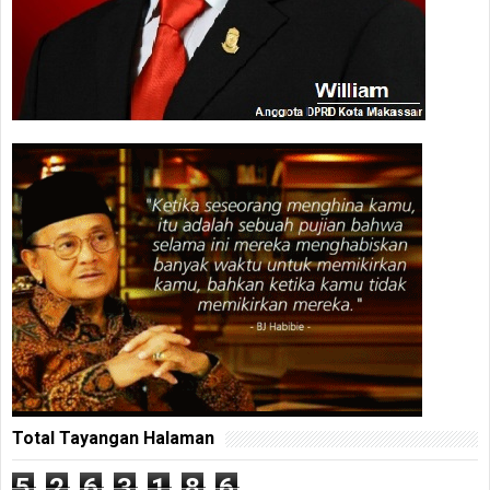
Total Tayangan Halaman
5
2
6
3
1
8
6