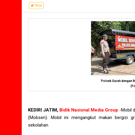
TAGS
Polsek Gurah dengan M
(Fo
KEDIRI JATIM,
Bidik Nasional Media Group
-
Mobil 
(Mobsen). Mobil ini mengangkut makan bergizi gr
sekolahan.