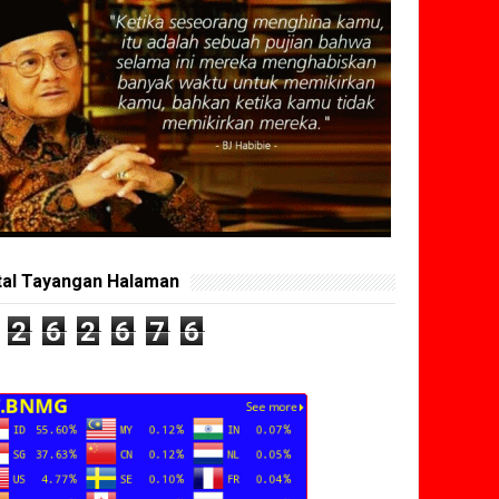
tal Tayangan Halaman
2
6
2
6
7
6