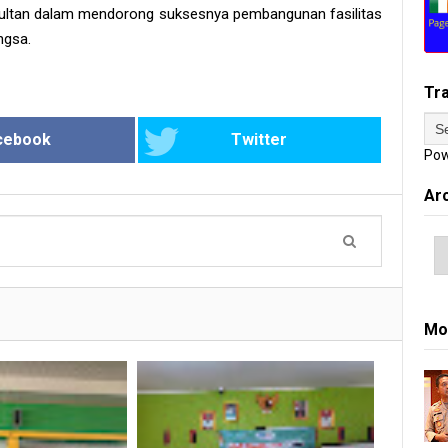
onsultan dalam mendorong suksesnya pembangunan fasilitas
ngsa.
Tr
cebook
Twitter
Pow
Ar
Mo