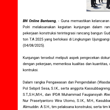
BN Online Bantaeng
, - Guna memastikan kelancaran 
Polri melaksanakan kegiatan kunjungan dalam ra
pekerjaan konstruksi terintegrasi rancang bangun Gu
ton T.A 2025 yang berlokasi di Lingkungan Ujungpang
(04/08/2025).
Kunjungan tersebut meliputi aspek pengecekan dokum
dengan pekerjaan, memeriksa kualitas dan kuantita
kontruksi.
Dalam rangka Pengawasan dan Pengendalian (Wasdal)
Pol Sebpril Sesa, S.I.K., serta anggota Kassubbagre
S.T.,S.H.,M.H., dan IPDA Muhammad Faugiansyah Alwi,
Nur Prasetyantoro Wira Utomo, S.I.K., M.H., Kasub
Alimuddin. A S.H., tim pelaksana konstruksi, serta ti