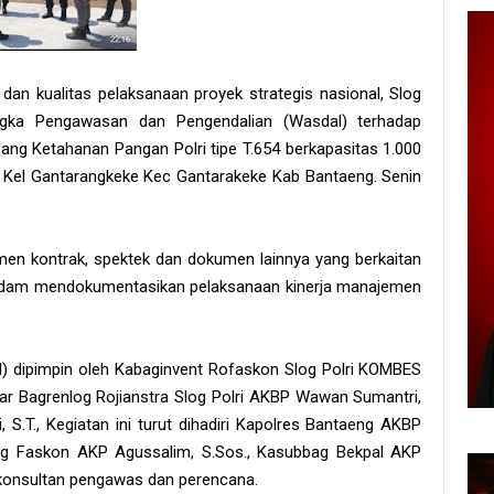
dan kualitas pelaksanaan proyek strategis nasional, Slog
ngka Pengawasan dan Pengendalian (Wasdal) terhadap
dang Ketahanan Pangan Polri tipe T.654 berkapasitas 1.000
i Kel Gantarangkeke Kec Gantarakeke Kab Bantaeng. Senin
en kontrak, spektek dan dokumen lainnya yang berkaitan
s, dam mendokumentasikan pelaksanaan kinerja manajemen
 dipimpin oleh Kabaginvent Rofaskon Slog Polri KOMBES
ngar Bagrenlog Rojianstra Slog Polri AKBP Wawan Sumantri,
 S.T., Kegiatan ini turut dihadiri Kapolres Bantaeng AKBP
bag Faskon AKP Agussalim, S.Sos., Kasubbag Bekpal AKP
m konsultan pengawas dan perencana.