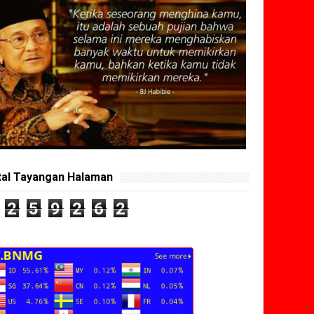
tal Tayangan Halaman
2
5
9
2
6
2