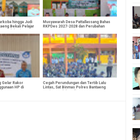
rkoba hingga Judi
Musyawarah Desa Pattallassang Bahas
taeng Bekali Pelajar
RKPDes 2027-2028 dan Perubahan
an Edukasi
APBDes 2026
g Gelar Rakor
Cegah Perundungan dan Tertib Lalu
nggunaan HP di
Lintas, Sat Binmas Polres Bantaeng
 dan SMP
Beri Penyuluhan di MPLS SMPN 1
Bantaeng