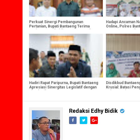
Perkuat Sinergi Pembangunan
Hadapi Ancaman Na
Pertanian, Bupati Bantaeng Terima
Online, Polres Ban
Kunjungan Staf Ahli Kementan RI dan
MPLS SMAN 2 deng
PT Firman's Grup
Preventif
Hadiri Rapat Paripurna, Bupati Bantaeng
Disdikbud Bantaen
Apresiasi Sinergitas Legislatif dengan
Krusial: Batasi Pe
Eksekutif
Kalangan Siswa SD
Redaksi Edhy Bidik