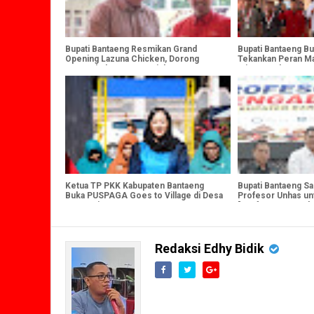
Bupati Bantaeng Resmikan Grand
Bupati Bantaeng B
Opening Lazuna Chicken, Dorong
Tekankan Peran Ma
Pertumbuhan Investasi dan UMKM
Mitra Pembanguna
Ketua TP PKK Kabupaten Bantaeng
Bupati Bantaeng S
Buka PUSPAGA Goes to Village di Desa
Profesor Unhas un
Bonto Tiro
"Profesor Mengab
Redaksi Edhy Bidik