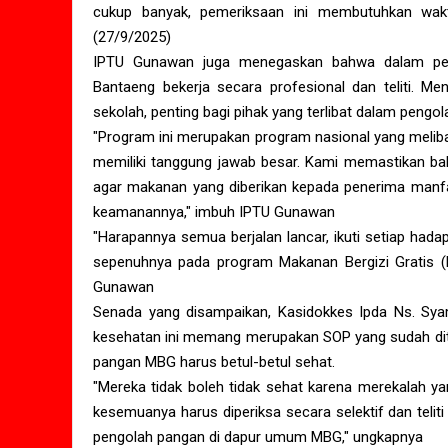
cukup banyak, pemeriksaan ini membutuhkan wak
(27/9/2025)
IPTU Gunawan juga menegaskan bahwa dalam pela
Bantaeng bekerja secara profesional dan teliti. M
sekolah, penting bagi pihak yang terlibat dalam peng
"Program ini merupakan program nasional yang mel
memiliki tanggung jawab besar. Kami memastikan bah
agar makanan yang diberikan kepada penerima manfaa
keamanannya," imbuh IPTU Gunawan
"Harapannya semua berjalan lancar, ikuti setiap had
sepenuhnya pada program Makanan Bergizi Gratis (M
Gunawan
Senada yang disampaikan, Kasidokkes Ipda Ns. Syams
kesehatan ini memang merupakan SOP yang sudah dit
pangan MBG harus betul-betul sehat.
"Mereka tidak boleh tidak sehat karena merekalah ya
kesemuanya harus diperiksa secara selektif dan teli
pengolah pangan di dapur umum MBG," ungkapnya