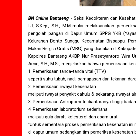
BN Online Bantaeng
- Seksi Kedokteran dan Kesehata
I.J, S.Kep., S.H., M.M.,mulai melaksanakan pemeri
pengolah pangan di Dapur Umum SPPG YKB (Yayasan
Kelurahan Bonto Sunggu Kecamatan Bissappu. Peme
Makan Bergizi Gratis (MBG) yang diadakan di Kabupat
Kapolres Bantaeng AKBP Nur Prasetyantoro Wira Uto
Amin, S.H., M.Si., menjelaskan bahwa pemeriksaan keseh
1. Pemeriksaan tanda-tanda vital (TTV)
seperti suhu tubuh, nadi, pernapasan dan tekanan dara
2. Pemeriksaan riwayat kesehatan
meliputi rwayat penyakit dahulu & sekarang, riwayat a
3. Pemeriksaan Antropometri diantaranya tinggi bada
4. Pemeriksaan laboratorium sederhana
meliputi gula darah, kolesterol dan asam urat
"Untuk sementara proses pemeriksaan kesehatan ini m
di dapur umum sedangkan tim pemeriksa kesehatan b