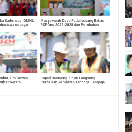
uka Kaderisasi GMNI,
Musyawarah Desa Pattallassang Bahas
hasiswa sebagai
RKPDes 2027-2028 dan Perubahan
n
APBDes 2026
ambut Tim Dewan
Bupati Bantaeng Tinjau Langsung
tuk Program
Perbaikan Jembatan Tangnga-Tangnga
di"
dan Panaikang untuk Pastikan Kualitas
Infrastruktur