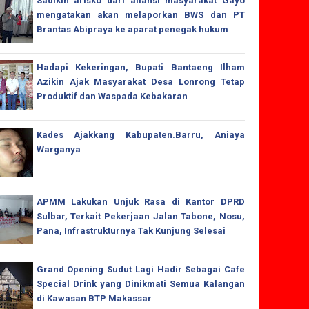
Sadikin arisko dari aliansi masyarakat Gayo
mengatakan akan melaporkan BWS dan PT
Brantas Abipraya ke aparat penegak hukum
Hadapi Kekeringan, Bupati Bantaeng Ilham
Azikin Ajak Masyarakat Desa Lonrong Tetap
Produktif dan Waspada Kebakaran
Kades Ajakkang Kabupaten.Barru, Aniaya
Warganya
APMM Lakukan Unjuk Rasa di Kantor DPRD
Sulbar, Terkait Pekerjaan Jalan Tabone, Nosu,
Pana, Infrastrukturnya Tak Kunjung Selesai
Grand Opening Sudut Lagi Hadir Sebagai Cafe
Special Drink yang Dinikmati Semua Kalangan
di Kawasan BTP Makassar