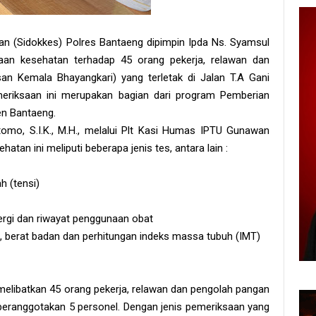
n (Sidokkes) Polres Bantaeng dipimpin Ipda Ns. Syamsul
ksaan kesehatan terhadap 45 orang pekerja, relawan dan
 Kemala Bhayangkari) yang terletak di Jalan T.A Gani
riksaan ini merupakan bagian dari program Pemberian
en Bantaeng.
mo, S.I.K., M.H., melalui Plt Kasi Humas IPTU Gunawan
atan ini meliputi beberapa jenis tes, antara lain :
h (tensi)
lergi dan riwayat penggunaan obat
n, berat badan dan perhitungan indeks massa tubuh (IMT)
elibatkan 45 orang pekerja, relawan dan pengolah pangan
eranggotakan 5 personel. Dengan jenis pemeriksaan yang