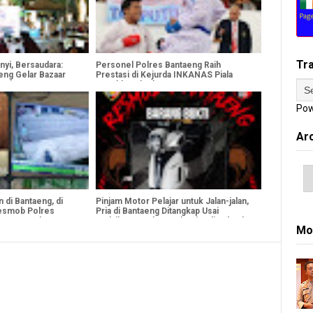
Tr
yi, Bersaudara:
Personel Polres Bantaeng Raih
ng Gelar Bazaar
Prestasi di Kejurda INKANAS Piala
runi
Kapolda Sulsel 2026
Pow
Ar
 di Bantaeng, di
Pinjam Motor Pelajar untuk Jalan-jalan,
Resmob Polres
Pria di Bantaeng Ditangkap Usai
sus Terungkap
Gadaikan Kendaraan demi Beli Sabu dan
Mo
Judi Online