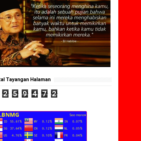
tal Tayangan Halaman
2
5
9
4
7
2