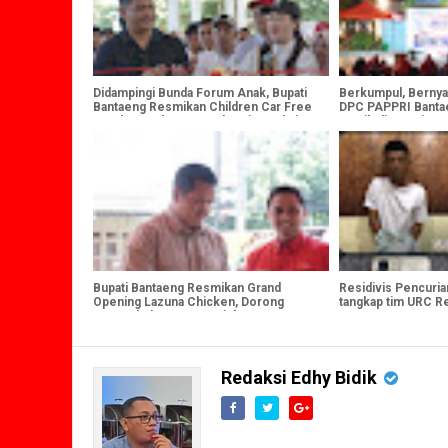
Didampingi Bunda Forum Anak, Bupati
Berkumpul, Bernyan
Bantaeng Resmikan Children Car Free
DPC PAPPRI Bantae
Day dan Market Day Sebagai Rangkaian
Musik di Pantai Se
Peringatan HAN 2026
Bupati Bantaeng Resmikan Grand
Residivis Pencurian
Opening Lazuna Chicken, Dorong
tangkap tim URC 
Pertumbuhan Investasi dan UMKM
Bantaeng , Dua Ka
Redaksi Edhy Bidik