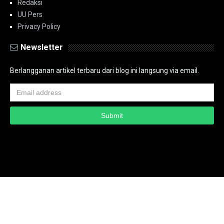
Redaksi
UU Pers
Privacy Policy
Newsletter
Berlangganan artikel terbaru dari blog ini langsung via email.
Copyright ©
2026
PT.Bidik Nasional Media Group
PT.Bidik Nasional
Media Group
Seputar
| Distributed By
www.bidiknasional.co.id
Powered by
Media
Siber