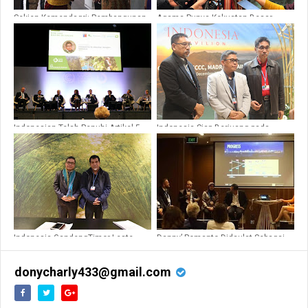
Sekjen Kemendagri: Pembangunan
Agama Punya Kekuatan Besar
Manusia, Proses yang Tak Pernah
untuk Kendalikan Perubahan Iklim
Berhenti
Indonesian Telah Penuhi Artikel 5
Indonesia Siap Berjuang pada
Paris Agreement untuk Hutan
Konferensi Para Pihak Perubahan
Lestari dan Masyarakat Sejahtera
Iklim Ke-25 (COP 25 UNFCCC) di
Madrid
Indonesia GandengTimor Leste
Danny’ Pomanto Didaulat Sebagai
Tangani Sampah Plastik
Narasumber Pada Smart Cities
Week Australia
donycharly433@gmail.com