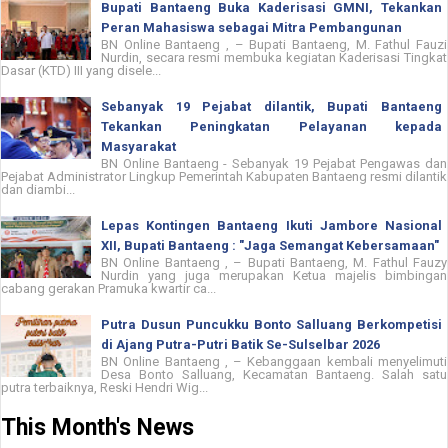
Bupati Bantaeng Buka Kaderisasi GMNI, Tekankan
Peran Mahasiswa sebagai Mitra Pembangunan
BN Online Bantaeng , – Bupati Bantaeng, M. Fathul Fauzi
Nurdin, secara resmi membuka kegiatan Kaderisasi Tingkat
Dasar (KTD) III yang disele...
Sebanyak 19 Pejabat dilantik, Bupati Bantaeng
Tekankan Peningkatan Pelayanan kepada
Masyarakat
BN Online Bantaeng - Sebanyak 19 Pejabat Pengawas dan
Pejabat Administrator Lingkup Pemerintah Kabupaten Bantaeng resmi dilantik
dan diambi...
Lepas Kontingen Bantaeng Ikuti Jambore Nasional
XII, Bupati Bantaeng : "Jaga Semangat Kebersamaan"
BN Online Bantaeng , – Bupati Bantaeng, M. Fathul Fauzy
Nurdin yang juga merupakan Ketua majelis bimbingan
cabang gerakan Pramuka kwartir ca...
Putra Dusun Puncukku Bonto Salluang Berkompetisi
di Ajang Putra-Putri Batik Se-Sulselbar 2026
BN Online Bantaeng , – Kebanggaan kembali menyelimuti
Desa Bonto Salluang, Kecamatan Bantaeng. Salah satu
putra terbaiknya, Reski Hendri Wig...
This Month's News