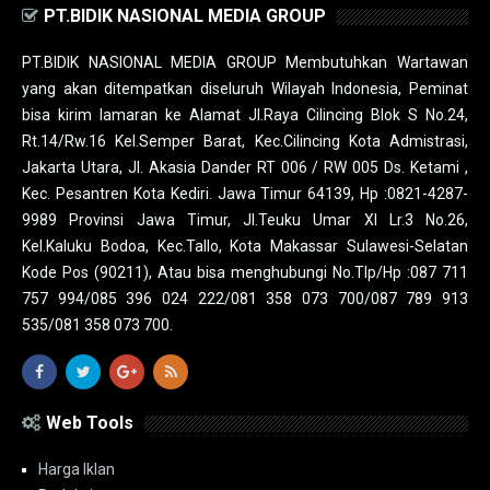
PT.BIDIK NASIONAL MEDIA GROUP
PT.BIDIK NASIONAL MEDIA GROUP Membutuhkan Wartawan
yang akan ditempatkan diseluruh Wilayah Indonesia, Peminat
bisa kirim lamaran ke Alamat Jl.Raya Cilincing Blok S No.24,
Rt.14/Rw.16 Kel.Semper Barat, Kec.Cilincing Kota Admistrasi,
Jakarta Utara, Jl. Akasia Dander RT 006 / RW 005 Ds. Ketami ,
Kec. Pesantren Kota Kediri. Jawa Timur 64139, Hp :0821-4287-
9989 Provinsi Jawa Timur, Jl.Teuku Umar XI Lr.3 No.26,
Kel.Kaluku Bodoa, Kec.Tallo, Kota Makassar Sulawesi-Selatan
Kode Pos (90211), Atau bisa menghubungi No.Tlp/Hp :087 711
757 994/085 396 024 222/081 358 073 700/087 789 913
535/081 358 073 700.
Web Tools
Harga Iklan