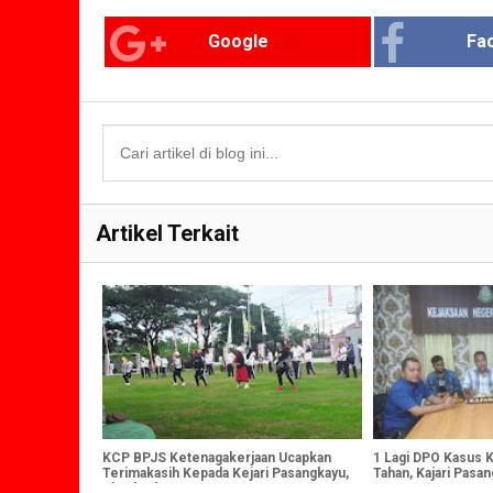
Google
Fa
Artikel Terkait
KCP BPJS Ketenagakerjaan Ucapkan
1 Lagi DPO Kasus K
Terimakasih Kepada Kejari Pasangkayu,
Tahan, Kajari Pasa
Simak Alasannya
Langsung Menyerah