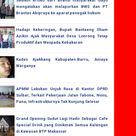
Sadikin arisko dari aliansi masyarakat Gayo
mengatakan akan melaporkan BWS dan PT
Brantas Abipraya ke aparat penegak hukum
Hadapi Kekeringan, Bupati Bantaeng Ilham
Azikin Ajak Masyarakat Desa Lonrong Tetap
Produktif dan Waspada Kebakaran
Kades Ajakkang Kabupaten.Barru, Aniaya
Warganya
APMM Lakukan Unjuk Rasa di Kantor DPRD
Sulbar, Terkait Pekerjaan Jalan Tabone, Nosu,
Pana, Infrastrukturnya Tak Kunjung Selesai
Grand Opening Sudut Lagi Hadir Sebagai Cafe
Special Drink yang Dinikmati Semua Kalangan
di Kawasan BTP Makassar