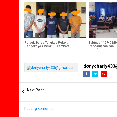
Mamuju
Polsek Baras Tangkap Pelaku
Babinsa 1427-02/R
Pengeroyok Reski Di Lambara.
Pengamanan dan H
Ini Tujuannya
donycharly433
Next Post
Posting Komentar