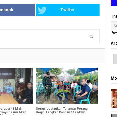
cebook
Twitter
Tr
Pow
Ar
Mo
orupsi 41 M di
Serius Lestarikan Tanaman Porang,
ngkayu : Kami Akan
Begini Langkah Dandim 1427/Pky
kannya ke Kejari