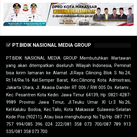
PT.BIDIK NASIONAL MEDIA GROUP
PT.BIDIK NASIONAL MEDIA GROUP Membutuhkan Wartawan
yang akan ditempatkan diseluruh Wilayah Indonesia, Peminat
bisa kirim lamaran ke Alamat Jl.Raya Cilincing Blok S No.24,
Rt.14/Rw.16 Kel.Semper Barat, Kec.Cilincing Kota Admistrasi,
Jakarta Utara, Jl. Akasia Dander RT 006 / RW 005 Ds. Ketami ,
Kec. Pesantren Kota Kediri. Jawa Timur 64139, Hp :0821-4287-
9989 Provinsi Jawa Timur, Jl.Teuku Umar XI Lr.3 No.26,
Kel.Kaluku Bodoa, Kec.Tallo, Kota Makassar Sulawesi-Selatan
Kode Pos (90211), Atau bisa menghubungi No.Tlp/Hp :087 711
757 994/085 396 024 222/081 358 073 700/087 789 913
535/081 358 073 700.