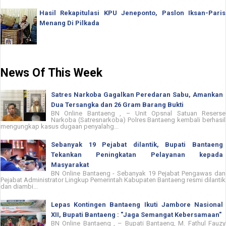
Hasil Rekapitulasi KPU Jeneponto, Paslon Iksan-Paris
Menang Di Pilkada
News Of This Week
Satres Narkoba Gagalkan Peredaran Sabu, Amankan
Dua Tersangka dan 26 Gram Barang Bukti
BN Online Bantaeng , – Unit Opsnal Satuan Reserse
Narkoba (Satresnarkoba) Polres Bantaeng kembali berhasil
mengungkap kasus dugaan penyalahg...
Sebanyak 19 Pejabat dilantik, Bupati Bantaeng
Tekankan Peningkatan Pelayanan kepada
Masyarakat
BN Online Bantaeng - Sebanyak 19 Pejabat Pengawas dan
Pejabat Administrator Lingkup Pemerintah Kabupaten Bantaeng resmi dilantik
dan diambi...
Lepas Kontingen Bantaeng Ikuti Jambore Nasional
XII, Bupati Bantaeng : "Jaga Semangat Kebersamaan"
BN Online Bantaeng , – Bupati Bantaeng, M. Fathul Fauzy