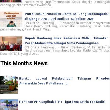
Nurdin yang juga merupakan Ketua majelis bimbingan
cabang gerakan Pramuka kwartir ca...
Putra Dusun Puncukku Bonto Salluang Berkompetisi
di Ajang Putra-Putri Batik Se-Sulselbar 2026
BN Online Bantaeng , – Kebanggaan kembali menyelimuti
Desa Bonto Salluang, Kecamatan Bantaeng. Salah satu
putra terbaiknya, Reski Hendri Wig...
Bupati Bantaeng Buka Kaderisasi GMNI, Tekankan
Peran Mahasiswa sebagai Mitra Pembangunan
BN Online Bantaeng , – Bupati Bantaeng, M. Fathul Fauzi
Nurdin, secara resmi membuka kegiatan Kaderisasi Tingkat
Dasar (KTD) III yang disele...
This Month's News
Berikut Jadwal Pelaksanaan Tahapan Pilkades
Antarwaktu Desa Pattallassang
Hentikan PHK Sepihak di PT Tigaraksa Satria Tbk Kediri