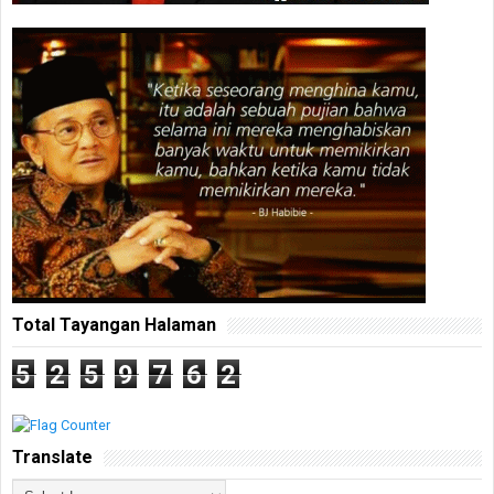
Total Tayangan Halaman
5
2
5
9
7
6
2
Translate