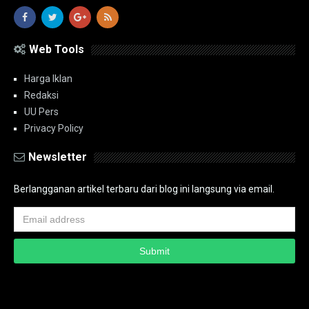
Web Tools
Harga Iklan
Redaksi
UU Pers
Privacy Policy
Newsletter
Berlangganan artikel terbaru dari blog ini langsung via email.
Copyright ©
2026
PT.Bidik Nasional Media Group
PT.Bidik Nasional
Media Group
Seputar
| Distributed By
www.bidiknasional.co.id
Powered by
Media