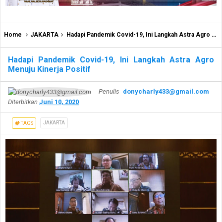
Home
JAKARTA
Hadapi Pandemik Covid-19, Ini Langkah Astra Agro Menuju Kinerja Positif
Hadapi Pandemik Covid-19, Ini Langkah Astra Agro
Menuju Kinerja Positif
Penulis
donycharly433@gmail.com
Diterbitkan
Juni 10, 2020
JAKARTA
TAGS