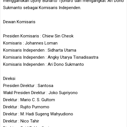
menggantikan Djony Bunarto Tjondro dan mengangkat Ari Dono
Sukmanto sebagai Komisaris Independen.
Dewan Komisaris
Presiden Komisaris
: Chiew Sin Cheok
Komisaris
: Johannes Loman
Komisaris Independen
: Sidharta Utama
Komisaris Independen
: Angky Utarya Tisnadisastra
Komisaris Independen
: Ari Dono Sukmanto
Direksi
Presiden Direktur
: Santosa
Wakil Presiden Direktur
: Joko Supriyono
Direktur
: Mario C. S. Gultom
Direktur
: Rujito Purnomo
Direktur
: M. Hadi Sugeng Wahyudiono
Direktur
: Nico Tahir