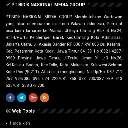
PT.BIDIK NASIONAL MEDIA GROUP
PT.BIDIK NASIONAL MEDIA GROUP Membutuhkan Wartawan
yang akan ditempatkan diseluruh Wilayah Indonesia, Peminat
bisa kirim lamaran ke Alamat Jl.Raya Cilincing Blok S No.24,
Rt.14/Rw.16 Kel.Semper Barat, Kec.Cilincing Kota Admistrasi,
Jakarta Utara, Jl. Akasia Dander RT 006 / RW 005 Ds. Ketami ,
Kec. Pesantren Kota Kediri. Jawa Timur 64139, Hp :0821-4287-
9989 Provinsi Jawa Timur, Jl.Teuku Umar XI Lr.3 No.26,
Kel.Kaluku Bodoa, Kec.Tallo, Kota Makassar Sulawesi-Selatan
Kode Pos (90211), Atau bisa menghubungi No.Tlp/Hp :087 711
757 994/085 396 024 222/081 358 073 700/087 789 913
535/081 358 073 700.
Web Tools
Harga Iklan