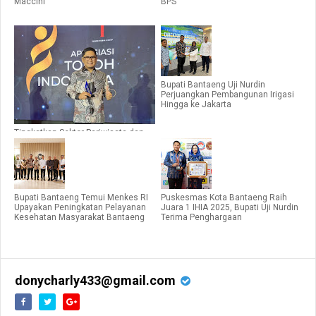
Maccini
BPS
Bupati Bantaeng Uji Nurdin
Perjuangkan Pembangunan Irigasi
Hingga ke Jakarta
Tingkatkan Sektor Pariwisata dan
Pelestarian Budaya Sultra, Andap
Raih Penghargaan Apresiasi Tokoh
Indonesia 2024
Bupati Bantaeng Temui Menkes RI
Puskesmas Kota Bantaeng Raih
Upayakan Peningkatan Pelayanan
Juara 1 IHIA 2025, Bupati Uji Nurdin
Kesehatan Masyarakat Bantaeng
Terima Penghargaan
donycharly433@gmail.com