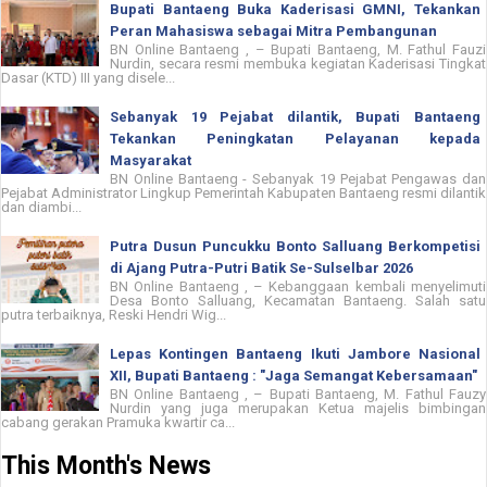
Bupati Bantaeng Buka Kaderisasi GMNI, Tekankan
Peran Mahasiswa sebagai Mitra Pembangunan
BN Online Bantaeng , – Bupati Bantaeng, M. Fathul Fauzi
Nurdin, secara resmi membuka kegiatan Kaderisasi Tingkat
Dasar (KTD) III yang disele...
Sebanyak 19 Pejabat dilantik, Bupati Bantaeng
Tekankan Peningkatan Pelayanan kepada
Masyarakat
BN Online Bantaeng - Sebanyak 19 Pejabat Pengawas dan
Pejabat Administrator Lingkup Pemerintah Kabupaten Bantaeng resmi dilantik
dan diambi...
Putra Dusun Puncukku Bonto Salluang Berkompetisi
di Ajang Putra-Putri Batik Se-Sulselbar 2026
BN Online Bantaeng , – Kebanggaan kembali menyelimuti
Desa Bonto Salluang, Kecamatan Bantaeng. Salah satu
putra terbaiknya, Reski Hendri Wig...
Lepas Kontingen Bantaeng Ikuti Jambore Nasional
XII, Bupati Bantaeng : "Jaga Semangat Kebersamaan"
BN Online Bantaeng , – Bupati Bantaeng, M. Fathul Fauzy
Nurdin yang juga merupakan Ketua majelis bimbingan
cabang gerakan Pramuka kwartir ca...
This Month's News