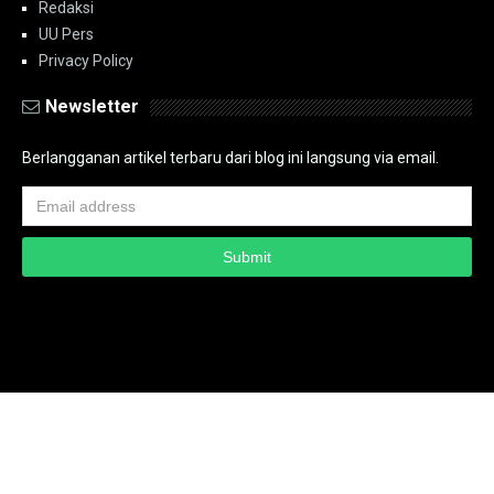
Redaksi
UU Pers
Privacy Policy
Newsletter
Berlangganan artikel terbaru dari blog ini langsung via email.
Copyright ©
2026
PT.Bidik Nasional Media Group
PT.Bidik Nasional
Media Group
Seputar
| Distributed By
www.bidiknasional.co.id
Powered by
Media
Siber