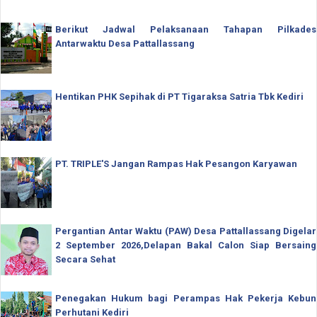
Berikut Jadwal Pelaksanaan Tahapan Pilkades
Antarwaktu Desa Pattallassang
Hentikan PHK Sepihak di PT Tigaraksa Satria Tbk Kediri
PT. TRIPLE'S Jangan Rampas Hak Pesangon Karyawan
Pergantian Antar Waktu (PAW) Desa Pattallassang Digelar
2 September 2026,Delapan Bakal Calon Siap Bersaing
Secara Sehat
Penegakan Hukum bagi Perampas Hak Pekerja Kebun
Perhutani Kediri