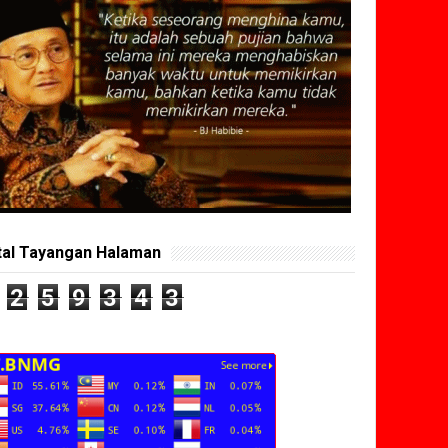
tal Tayangan Halaman
2
5
9
3
4
3