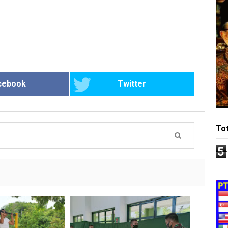
cebook
Twitter
To
5